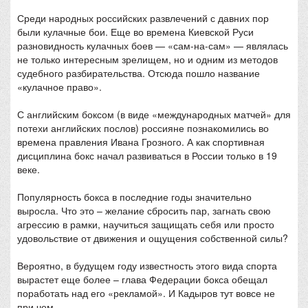
Среди народных российских развлечений с давних пор
были кулачные бои. Еще во времена Киевской Руси
разновидность кулачных боев — «сам-на-сам» — являлась
не только интересным зрелищем, но и одним из методов
судебного разбирательства. Отсюда пошло название
«кулачное право».
С английским боксом (в виде «международных матчей» для
потехи английских послов) россияне познакомились во
времена правления Ивана Грозного. А как спортивная
дисциплина бокс начал развиваться в России только в 19
веке.
Популярность бокса в последние годы значительно
выросла. Что это – желание сбросить пар, загнать свою
агрессию в рамки, научиться защищать себя или просто
удовольствие от движения и ощущения собственной силы?
Вероятно, в будущем году известность этого вида спорта
вырастет еще более – глава Федерации бокса обещал
поработать над его «рекламой». И Кадыров тут вовсе не
при чем.