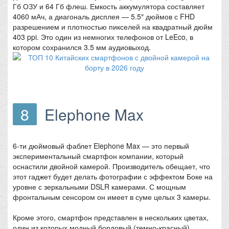
Гб ОЗУ и 64 Гб флеш. Емкость аккумулятора составляет
4060 мАч, а диагональ дисплея — 5.5″ дюймов с FHD
разрешением и плотностью пикселей на квадратный дюйм
403 ppi. Это один из немногих телефонов от LeEco, в
котором сохранился 3.5 мм аудиовыход.
8
Elephone Max
6-ти дюймовый фаблет Elephone Max — это первый
экспериментальный смартфон компании, который
оснастили двойной камерой. Производитель обещает, что
этот гаджет будет делать фотографии с эффектом Боке на
уровне с зеркальными DSLR камерами. С мощным
фронтальным сенсором он имеет в суме целых 3 камеры.
Кроме этого, смартфон представлен в нескольких цветах,
один из которых модный бордовый (темно-красный).