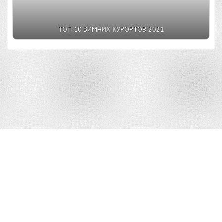
ТОП 10 ЗИМНИХ КУРОРТОВ 2021
Top10v.Ru © 2023 |
Условия пользования
|
Конфиденциальность
|
Правообладателям
|
О сайте
| admin@top10v.ru