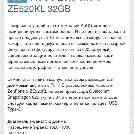
ZE520KL 32GB
Прекрасное устройство от компании ASUS, которое
позиционируется как камерофон. И не просто так: здесь не
просто продвинутый 16-мегапиксельный модуль тыловой
камеры, это еще и двухтоновая вспышка, датчики лазерной
фокусировки (фокусируются всего за 0,03 секунды!),
сапфировое защитное стекло. Тыловая камера, как и
фронтальная, имеет огромное количество режимов.
Качество фотографий — отменного уровня.
Отменно выглядит и корпус, в котором размещен 5,2-
дюймовый дисплей с Full HD разрешением. Работает
ZenFone 3 ZE520KL на базе процессора Qualcomm
Snapdragon 625 вкупе с 3 Гб оперативной памяти. Есть
слот для карты памяти, сканер отпечатка пальцев, USB
Type-C.
Диагональ экрана: 5,2 дюйма
Разрешение экрана: 1920×1080
Вес: 144 г