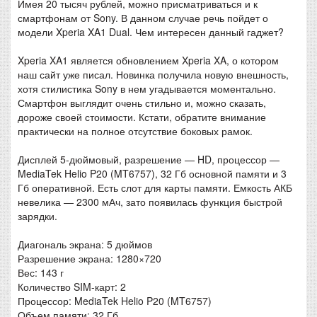
Имея 20 тысяч рублей, можно присматриваться и к
смартфонам от Sony. В данном случае речь пойдет о
модели Xperia XA1 Dual. Чем интересен данный гаджет?
Xperia XA1 является обновлением Xperia XA, о котором
наш сайт уже писал. Новинка получила новую внешность,
хотя стилистика Sony в нем угадывается моментально.
Смартфон выглядит очень стильно и, можно сказать,
дороже своей стоимости. Кстати, обратите внимание
практически на полное отсутствие боковых рамок.
Дисплей 5-дюймовый, разрешение — HD, процессор —
MediaTek Helio P20 (MT6757), 32 Гб основной памяти и 3
Гб оперативной. Есть слот для карты памяти. Емкость АКБ
невелика — 2300 мАч, зато появилась функция быстрой
зарядки.
Диагональ экрана: 5 дюймов
Разрешение экрана: 1280×720
Вес: 143 г
Количество SIM-карт: 2
Процессор: MediaTek Helio P20 (MT6757)
Объем памяти: 32 Гб