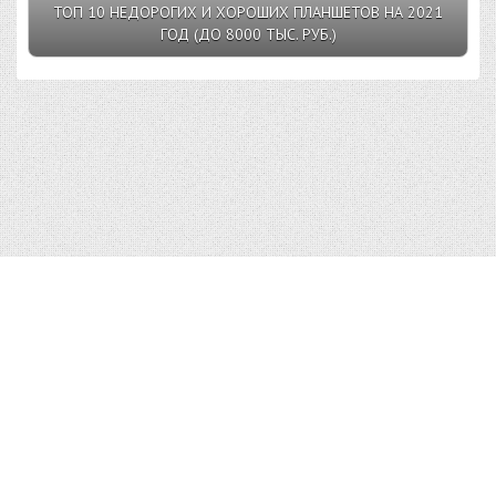
ТОП 10 НЕДОРОГИХ И ХОРОШИХ ПЛАНШЕТОВ НА 2021
ГОД (ДО 8000 ТЫС. РУБ.)
Top10v.Ru © 2023 |
Условия пользования
|
Конфиденциальность
|
Правообладателям
|
О сайте
| admin@top10v.ru
Использование материалов Top10v.Ru разрешено только с