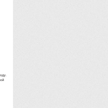
оду.
вой