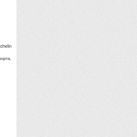
chelin
порта.