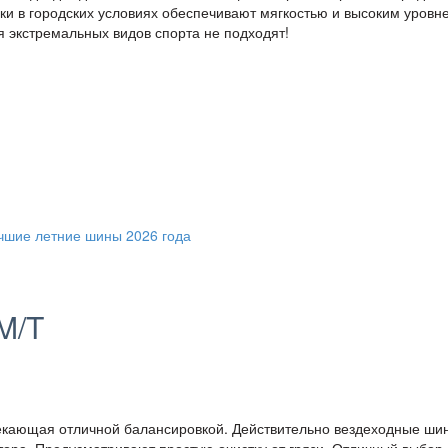
шки в городских условиях обеспечивают мягкостью и высоким уровн
я экстремальных видов спорта не подходят!
M/T
екающая отличной балансировкой. Действительно вездеходные ши
ора. Предусматривают простую очистку от грязи. Отличный выбор