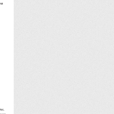
ем
ны,
 для