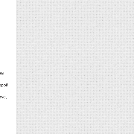
ны
орой
ove,