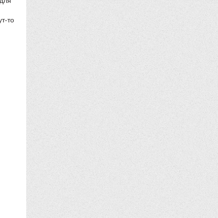
ут-то