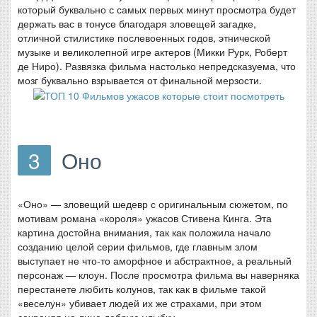
который буквально с самых первых минут просмотра будет
держать вас в тонусе благодаря зловещей загадке,
отличной стилистике послевоенных годов, этнической
музыке и великолепной игре актеров (Микки Рурк, Роберт
де Ниро). Развязка фильма настолько непредсказуема, что
мозг буквально взрывается от финальной мерзости.
3
Оно
«Оно» — зловещий шедевр с оригинальным сюжетом, по
мотивам романа «короля» ужасов Стивена Кинга. Эта
картина достойна внимания, так как положила начало
созданию целой серии фильмов, где главным злом
выступает не что-то аморфное и абстрактное, а реальный
персонаж — клоун. После просмотра фильма вы наверняка
перестанете любить колунов, так как в фильме такой
«веселун» убивает людей их же страхами, при этом
сохраняя на лице добрую улыбку.