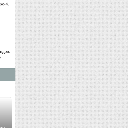
ро-4.
ндов.
й