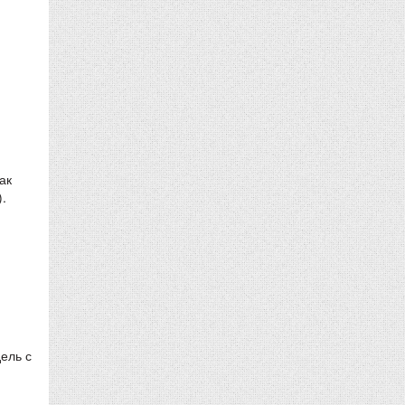
ак
.
ель с