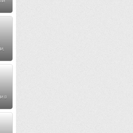
ЛИ
Е
И,
И В