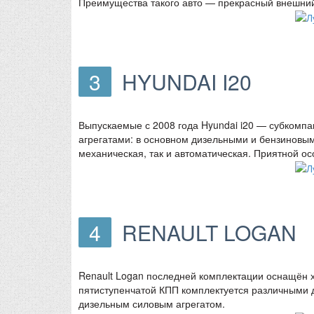
Преимущества такого авто — прекрасный внешний
3
HYUNDAI I20
Выпускаемые с 2008 года Hyundai i20 — субкомп
агрегатами: в основном дизельными и бензиновы
механическая, так и автоматическая. Приятной ос
4
RENAULT LOGAN
Renault Logan последней комплектации оснащён х
пятиступенчатой КПП комплектуется различными 
дизельным силовым агрегатом.