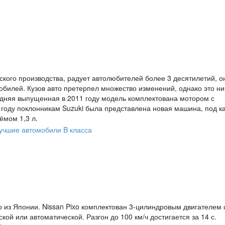
ского производства, радует автолюбителей более 3 десятилетий, о
билей. Кузов авто претерпел множество изменений, однако это н
ледняя выпущенная в 2011 году модель комплектована мотором с
 году поклонникам Suzuki была представлена новая машина, под к
ёмом 1,3 л.
 из Японии. Nissan Pixo комплектован 3-цилиндровым двигателем 
й или автоматической. Разгон до 100 км/ч достигается за 14 с.