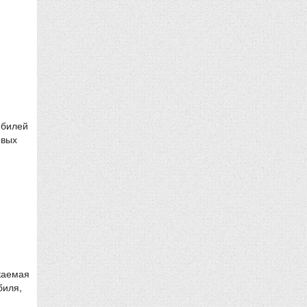
обилей
овых
каемая
биля,