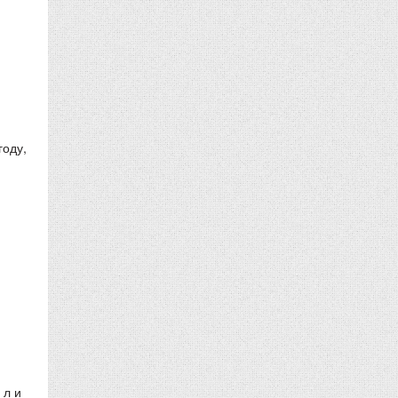
году,
м
 л и