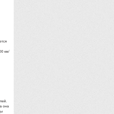
ется
00 км/
лей.
а она
цы