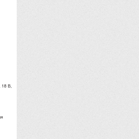
 18 В,
ля