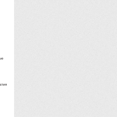
ые
атия