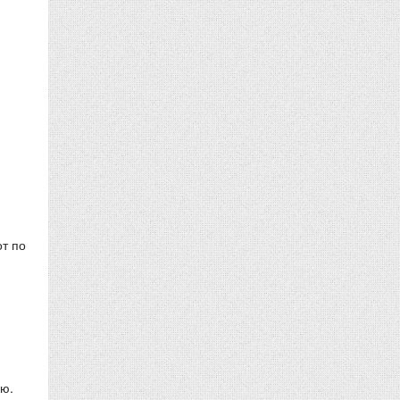
от по
ью.