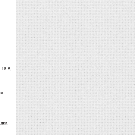
 18 В,
ля
дки.