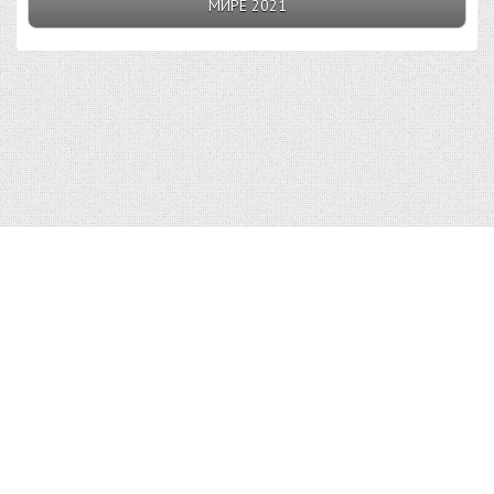
МИРЕ 2021
Top10v.Ru © 2023 |
Условия пользования
|
Конфиденциальность
|
Правообладателям
|
О сайте
| admin@top10v.ru
Использование материалов Top10v.Ru разрешено только с
предварительного согласия правообладателей.