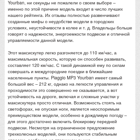
Yourban, ни секунды не пожалели о своем выборе –
именно по этой причине модель входит в число лучших
нашего рейтинга. Их отзывы полностью развенчивают
созданные мифы о неудобстве модели в городских
условиях, неустойчивости в колее и т. д. Владельцы больше
говорят о надежности, энергоемкости подвески и отличной
управляемости данной модели.
Этот максискутер легко разгоняется до 110 км/час, а
максимальная скорость, которую он способен развивать,
составляет 120 км/час. С такой динамикой ему по силам
совершать и междугородние поездки в ближайшие
населенные пункты. Piaggio MP3 Yourban имеет самый
большой вес – 212 кг, однако на легкости управления и
проходимости это совершенно не сказывается, а вот
устойчивость на дороге, включая и сложные участки у
максискутера просто отличная. Возможность стоять на
светофорах, не опуская ноги, является неоспоримым
преимуществом модели, особенно в дождливую погоду –
для этого достаточно включить блокировку передней
подвески. Несмотря на ограниченное предложение
трехколесных моделей, они пользуются стабильным
спросом, особенно на вторичном рынке.