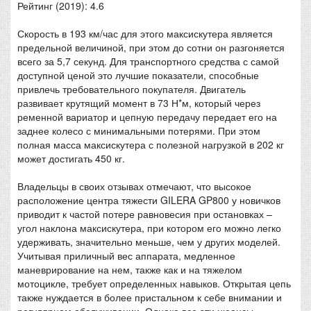
Рейтинг (2019): 4.6
Скорость в 193 км/час для этого максискутера является
предельной величиной, при этом до сотни он разгоняется
всего за 5,7 секунд. Для транспортного средства с самой
доступной ценой это лучшие показатели, способные
привлечь требовательного покупателя. Двигатель
развивает крутящий момент в 73 Н*м, который через
ременной вариатор и цепную передачу передает его на
заднее колесо с минимальными потерями. При этом
полная масса максискутера с полезной нагрузкой в 202 кг
может достигать 450 кг.
Владельцы в своих отзывах отмечают, что высокое
расположение центра тяжести GILERA GP800 у новичков
приводит к частой потере равновесия при остановках –
угол наклона максискутера, при котором его можно легко
удерживать, значительно меньше, чем у других моделей.
Учитывая приличный вес аппарата, медленное
маневрирование на нем, также как и на тяжелом
мотоцикле, требует определенных навыков. Открытая цепь
также нуждается в более пристальном к себе внимании и
регулярном обслуживании. Однако все эти нюансы