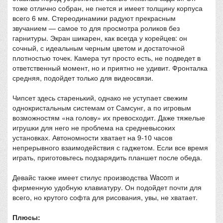
тоже отлично собран, не гнется и имеет толщину корпуса
всего 6 мм. Стереодинамики радуют прекрасным
звучанием — самое то для просмотра роликов без
гарнитуры. Экран шикарен, как всегда у корейцев: он
сочный, с идеальным черным цветом и достаточной
плотностью точек. Камера тут просто есть, не подведет в
ответственный момент, но и приятно не удивит. Фронталка
средняя, подойдет только для видеосвязи.
Чипсет здесь старенький, однако не уступает свежим
однокристальным системам от Самсунг, а по игровым
возможностям «на голову» их превосходит. Даже тяжелые
игрушки для него не проблема на средневысоких
установках. Автономности хватает на 9-10 часов
непрерывного взаимодействия с гаджетом. Если все время
играть, приготовьтесь подзарядить планшет после обеда.
Девайс также имеет стилус производства Wacom и
фирменную удобную клавиатуру. Он подойдет почти для
всего, но крутого софта для рисования, увы, не хватает.
Плюсы: