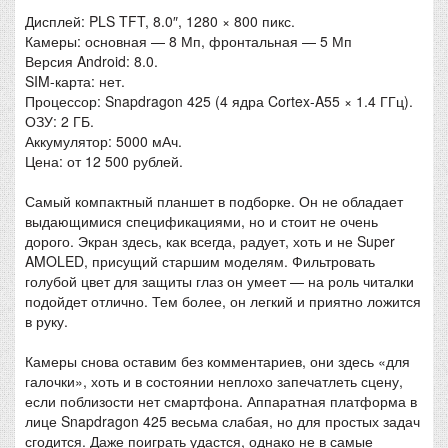
Дисплей: PLS TFT, 8.0″, 1280 × 800 пикс.
Камеры: основная — 8 Мп, фронтальная — 5 Мп
Версия Android: 8.0.
SIM-карта: нет.
Процессор: Snapdragon 425 (4 ядра Cortex-A55 × 1.4 ГГц).
ОЗУ: 2 ГБ.
Аккумулятор: 5000 мАч.
Цена: от 12 500 рублей.
Самый компактный планшет в подборке. Он не обладает
выдающимися спецификациями, но и стоит не очень
дорого. Экран здесь, как всегда, радует, хоть и не Super
AMOLED, присущий старшим моделям. Фильтровать
голубой цвет для защиты глаз он умеет — на роль читалки
подойдет отлично. Тем более, он легкий и приятно ложится
в руку.
Камеры снова оставим без комментариев, они здесь «для
галочки», хоть и в состоянии неплохо запечатлеть сцену,
если поблизости нет смартфона. Аппаратная платформа в
лице Snapdragon 425 весьма слабая, но для простых задач
сгодится. Даже поиграть удастся, однако не в самые