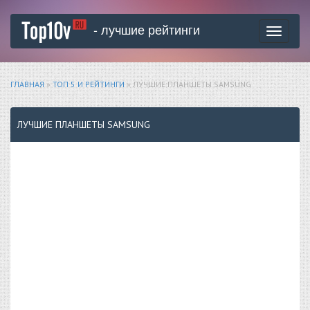
- лучшие рейтинги
Toggle
navigati
ГЛАВНАЯ
»
ТОП 5 И РЕЙТИНГИ
» ЛУЧШИЕ ПЛАНШЕТЫ SAMSUNG
ЛУЧШИЕ ПЛАНШЕТЫ SAMSUNG