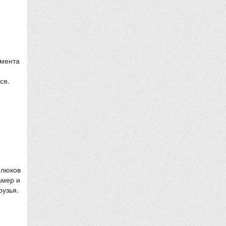
омента
ся.
 люков
амер и
рузья.