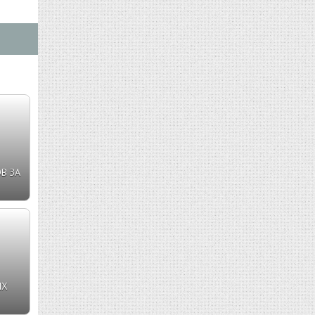
В ЗА
ЫХ