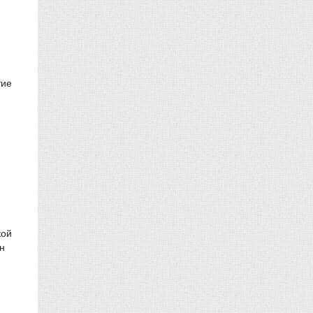
тие
кой
н
.