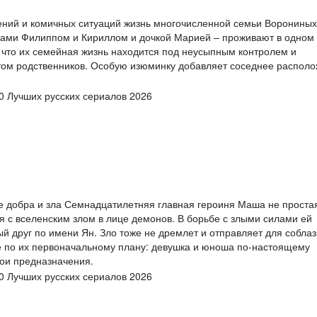
ний и комичных ситуаций жизнь многочисленной семьи Ворониных
ецами Филиппом и Кириллом и дочкой Марией – проживают в одном
, что их семейная жизнь находится под неусыпным контролем и
том родственников. Особую изюминку добавляет соседнее распол
е добра и зла Семнадцатилетняя главная героиня Маша не проста
 с вселенским злом в лице демонов. В борьбе с злыми силами ей
й друг по имени Ян. Зло тоже не дремлет и отправляет для собла
е по их первоначальному плану: девушка и юноша по-настоящему
вои предназначения.