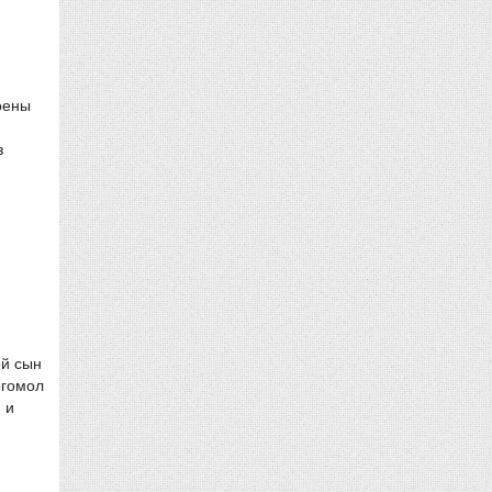
оены
з
ой сын
огомол
 и