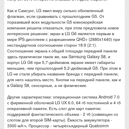
Как и Самсунг, LG явил миру сильно обновленный
флагман, если сравнивать с прошлогодним G5. От
поразившей всех модульности G5 южнокорейская
компания решила отказаться, при этом предложила новое
интересное решение: экран в LG G6 является первым в
мире IPS-дисплеем с разрешением QHD+ (2880x1440) при
нестандартном соотношении сторон 18:9 (2:1).
Соотношение экрана к общей площади передней панели
здесь практически такое же, как Samsung Galaxy S8, и
корпус LG G6 при 5,7-дюймовом экране имеет габариты
меньшие, чем прошлогодний 5,2-дюймовый G5. При этом в
LG не стали убирать название бренда с передней панели,
для него нашлось место. Кнопки на передней панели, как и
в Galaxy S8, сенсорные, а не физические.
Другие характеристики: операционная система Android 7.0
с фирменной оболочкой LG UX 6.0, 64 гб постоянной и 4 гб
оперативной памяти. Есть слот для карт памятис
поддержкой фантастического объема - 2 тб (совмещен со
слотом для второй SIM-карты). Ёмкость аккумулятора -
3300 мА⋅ч. Процессор - четырёхъядерный Qualcomm