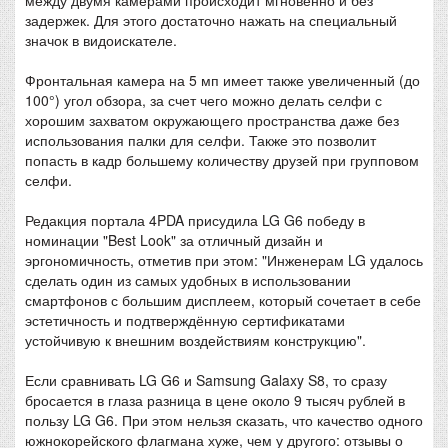
между двумя камерами происходит мгновенно и без
задержек. Для этого достаточно нажать на специальный
значок в видоискателе.
Фронтальная камера на 5 мп имеет также увеличенный (до
100°) угол обзора, за счет чего можно делать селфи с
хорошим захватом окружающего пространства даже без
использования палки для селфи. Также это позволит
попасть в кадр большему количеству друзей при групповом
селфи.
Редакция портала 4PDA присудила LG G6 победу в
номинации "Best Look" за отличный дизайн и
эргономичность, отметив при этом: "Инженерам LG удалось
сделать один из самых удобных в использовании
смартфонов с большим дисплеем, который сочетает в себе
эстетичность и подтверждённую сертификатами
устойчивую к внешним воздействиям конструкцию".
Если сравнивать LG G6 и Samsung Galaxy S8, то сразу
бросается в глаза разница в цене около 9 тысяч рублей в
пользу LG G6. При этом нельзя сказать, что качество одного
южнокорейского флагмана хуже, чем у другого: отзывы о