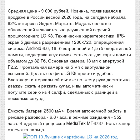
Средняя цена - 9 600 рублей. Новинка, появившаяся в
продаже в России весной 2026 года, на сегодня набрала
82% пятерок в Яндекс-Маркете. Модель является
обновленной и значительно улучшенной версией
прошлогоднего LG K8. Технические характеристики: IPS-
экран 5 дюймов разрешением 1280x720, операционная
система Android 6.0, 16 гб встроенной и 1,5 гб оперативной
памяти, поддержка двух симок, есть слот для карты памяти
объемом до 32 Гб, Основная камера 13 мп с апертурой
F2.2. Фронтальная камера на 5 мп с виртуальной
вспышкой. Делать селфи с LG K8 просто и удобно.
Благодаря интервальной съемке по жесту руки достаточно
дважды сжать и разжать кулак, и вы автоматически
получите серию из 4 селфи, сделанных с разницей в
несколько секунд.
Ёмкость батареи 2500 мА⋅ч. Время автономной работы в
режиме разговора - 6,8 часа, в режиме ожидания - 352
часа. 4-ядерный процессор MediaTek MT6737. Есть сканер
отпечатка пальца.