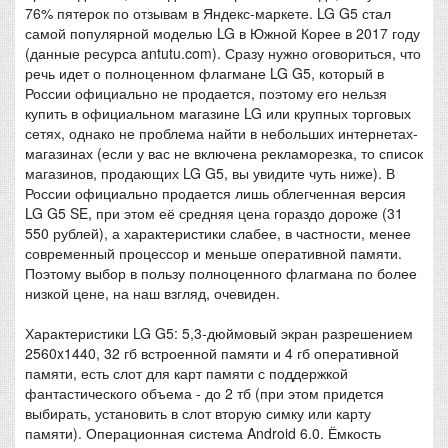
76% пятерок по отзывам в Яндекс-маркете. LG G5 стал
самой популярной моделью LG в Южной Корее в 2017 году
(данные ресурса antutu.com). Сразу нужно оговориться, что
речь идет о полноценном флагмане LG G5, который в
России официально не продается, поэтому его нельзя
купить в официальном магазине LG или крупных торговых
сетях, однако не проблема найти в небольших интернетах-
магазинах (если у вас не включена рекламорезка, то список
магазинов, продающих LG G5, вы увидите чуть ниже). В
России официально продается лишь облегченная версия
LG G5 SE, при этом её средняя цена гораздо дороже (31
550 рублей), а характеристики слабее, в частности, менее
современный процессор и меньше оперативной памяти.
Поэтому выбор в пользу полноценного флагмана по более
низкой цене, на наш взгляд, очевиден.
Характеристики LG G5: 5,3-дюймовый экран разрешением
2560x1440, 32 гб встроенной памяти и 4 гб оперативной
памяти, есть слот для карт памяти с поддержкой
фантастического объема - до 2 тб (при этом придется
выбирать, установить в слот вторую симку или карту
памяти). Операционная система Android 6.0. Ёмкость