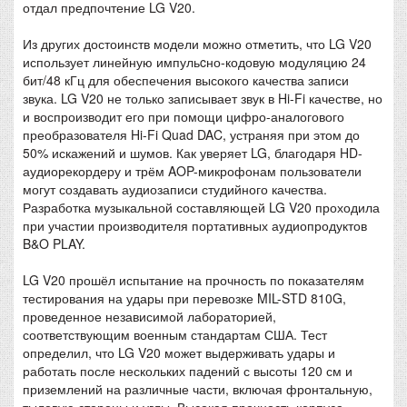
отдал предпочтение LG V20.
Из других достоинств модели можно отметить, что LG V20
использует линейную импульcно-кодовую модуляцию 24
бит/48 кГц для обеспечения высокого качества записи
звука. LG V20 не только записывает звук в Hi-Fi качестве, но
и воспроизводит его при помощи цифро-аналогового
преобразователя Hi-Fi Quad DAC, устраняя при этом до
50% искажений и шумов. Как уверяет LG, благодаря HD-
аудиорекордеру и трём AOP-микрофонам пользователи
могут создавать аудиозаписи студийного качества.
Разработка музыкальной составляющей LG V20 проходила
при участии производителя портативных аудиопродуктов
B&O PLAY.
LG V20 прошёл испытание на прочность по показателям
тестирования на удары при перевозке MIL-STD 810G,
проведенное независимой лабораторией,
соответствующим военным стандартам США. Тест
определил, что LG V20 может выдерживать удары и
работать после нескольких падений с высоты 120 см и
приземлений на различные части, включая фронтальную,
тыловую стороны и углы. Высокая прочность корпуса