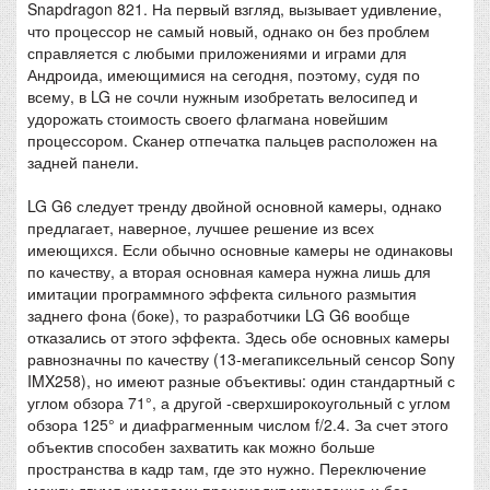
Snapdragon 821. На первый взгляд, вызывает удивление,
что процессор не самый новый, однако он без проблем
справляется с любыми приложениями и играми для
Андроида, имеющимися на сегодня, поэтому, судя по
всему, в LG не сочли нужным изобретать велосипед и
удорожать стоимость своего флагмана новейшим
процессором. Сканер отпечатка пальцев расположен на
задней панели.
LG G6 следует тренду двойной основной камеры, однако
предлагает, наверное, лучшее решение из всех
имеющихся. Если обычно основные камеры не одинаковы
по качеству, а вторая основная камера нужна лишь для
имитации программного эффекта сильного размытия
заднего фона (боке), то разработчики LG G6 вообще
отказались от этого эффекта. Здесь обе основных камеры
равнозначны по качеству (13-мегапиксельный сенсор Sony
IMX258), но имеют разные объективы: один стандартный с
углом обзора 71°, а другой -сверхширокоугольный с углом
обзора 125° и диафрагменным числом f/2.4. За счет этого
объектив способен захватить как можно больше
пространства в кадр там, где это нужно. Переключение