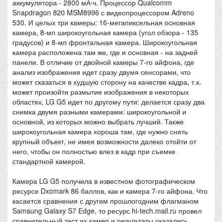
аккумулятора - 2800 мА⋅ч. Процессор Qualcomm
Snapdragon 820 MSM8996 с видеопроцессором Adreno
530. И целых три камеры: 16-мегапиксельная основная
камера, 8-мп широкоугольная камера (угол обзора - 135
градусов) и 8-мп фронтальная камера. Широкоугольная
камера расположена там же, где и основная - на задней
панели. В отличие от двойной камеры 7-го айфона, где
анализ изображения идет сразу двумя сенсорами, что
может сказаться в худшую сторону на качестве кадра, т.к.
может произойти размытие изображения в некоторых
областях, LG G5 идет по другому пути: делается сразу два
снимка двумя разными камерами: широкоугольной и
основной, из которых можно выбрать лучший. Также
широкоугольная камера хороша там, где нужно снять
крупный объект, не имея возможности далеко отойти от
него, чтобы он полностью влез в кадр при съемке
стандартной камерой.
Камера LG G5 получила в известном фотографическом
ресурсе Dxomark 86 баллов, как и камера 7-го айфона. Что
касается сравнения с другим прошлогодним флагманом
Samsung Galaxy S7 Edge, то ресурс hi-tech.mail.ru провел
сравнительный тест их камер и результаты оказались