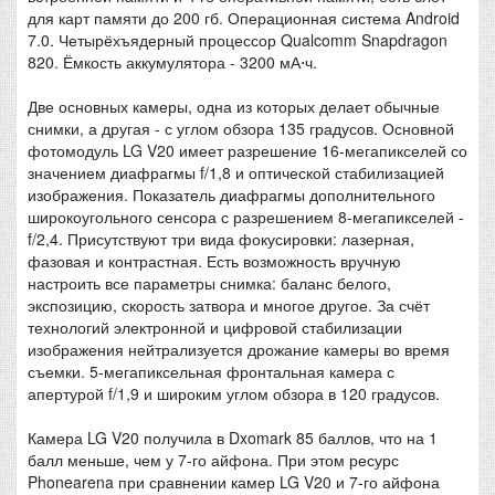
для карт памяти до 200 гб. Операционная система Android
7.0. Четырёхъядерный процессор Qualcomm Snapdragon
820. Ёмкость аккумулятора - 3200 мА⋅ч.
Две основных камеры, одна из которых делает обычные
снимки, а другая - с углом обзора 135 градусов. Основной
фотомодуль LG V20 имеет разрешение 16-мегапикселей со
значением диафрагмы f/1,8 и оптической стабилизацией
изображения. Показатель диафрагмы дополнительного
широкоугольного сенсора с разрешением 8-мегапикселей -
f/2,4. Присутствуют три вида фокусировки: лазерная,
фазовая и контрастная. Есть возможность вручную
настроить все параметры снимка: баланс белого,
экспозицию, скорость затвора и многое другое. За счёт
технологий электронной и цифровой стабилизации
изображения нейтрализуется дрожание камеры во время
съемки. 5-мегапиксельная фронтальная камера с
апертурой f/1,9 и широким углом обзора в 120 градусов.
Камера LG V20 получила в Dxomark 85 баллов, что на 1
балл меньше, чем у 7-го айфона. При этом ресурс
Phonearena при сравнении камер LG V20 и 7-го айфона