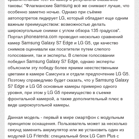
таковы: "Флагманские Samsung всё же снимают лучше, что
особенно заметно ночью. Однако при съёмке
автопортретов лидирует LG, который обладает еще одним
важным преимуществом: возможностью делать
широкоугольные снимки с углом обзора 135 градусов".
Портал phonearena.com проводил несколько сравнений
камер Samsung Galaxy S7 Edge и LG G5, где качество
снимков оценивали как посетители путем слепого
голосования, так и эксперты. В слепом голосовании
победил Samsung Galaxy S7 Edge, однако эксперты
объяснили эту победу более яркими неестествеными
цветами в камере Самсунга и отдали предпочтение LG G5.
Поэтому справедливо будет сказать, что у Samsung Galaxy
S7 Edge и LG G5 основные камеры примерно одного
уровня, при этом у LG G5 преимущество в съемке
фронтальной камерой, а также дополнительный плюс в
виде широкоугольной камеры.
Данная модель - первый в мире смартфон с модульным
принципом оснащения. Пользователь может за несколько
секунд заменить аккумулятор или же установить один из
модулей LG Friends: специальный блок LG Cam Plus с