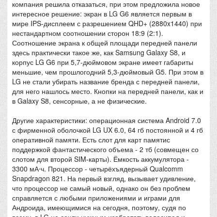
компания решила отказаться, при этом предложила новое
интересное решение: экран в LG G6 является первым в
мире IPS-дисплеем с разрешением QHD+ (2880x1440) при
нестандартном соотношении сторон 18:9 (2:1).
Соотношение экрана к общей площади передней панели
здесь практически такое же, как Samsung Galaxy S8, и
корпус LG G6 при 5,7-дюймовом экране имеет габариты
меньшие, чем прошлогодний 5,3-дюймовый G5. При этом в
LG не стали убирать название бренда с передней панели,
для него нашлось место. Кнопки на передней панели, как и
в Galaxy S8, сенсорные, а не физические.
Другие характеристики: операционная система Android 7.0
с фирменной оболочкой LG UX 6.0, 64 гб постоянной и 4 гб
оперативной памяти. Есть слот для карт памятис
поддержкой фантастического объема - 2 тб (совмещен со
слотом для второй SIM-карты). Ёмкость аккумулятора -
3300 мА⋅ч. Процессор - четырёхъядерный Qualcomm
Snapdragon 821. На первый взгляд, вызывает удивление,
что процессор не самый новый, однако он без проблем
справляется с любыми приложениями и играми для
Андроида, имеющимися на сегодня, поэтому, судя по