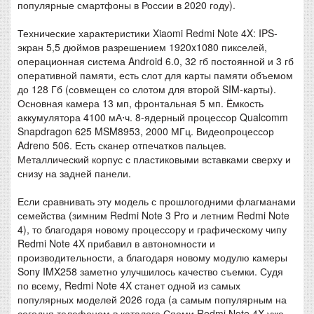
популярные смартфоны в России в 2020 году).
Технические характеристики Xiaomi Redmi Note 4X: IPS-
экран 5,5 дюймов разрешением 1920x1080 пикселей,
операционная система Android 6.0, 32 гб постоянной и 3 гб
оперативной памяти, есть слот для карты памяти объемом
до 128 Гб (совмещен со слотом для второй SIM-карты).
Основная камера 13 мп, фронтальная 5 мп. Ёмкость
аккумулятора 4100 мА⋅ч. 8-ядерный процессор Qualcomm
Snapdragon 625 MSM8953, 2000 МГц. Видеопроцессор
Adreno 506. Есть сканер отпечатков пальцев.
Металлический корпус с пластиковыми вставками сверху и
снизу на задней панели.
Если сравнивать эту модель с прошлогодними флагманами
семейства (зимним Redmi Note 3 Pro и летним Redmi Note
4), то благодаря новому процессору и графическому чипу
Redmi Note 4X прибавил в автономности и
производительности, а благодаря новому модулю камеры
Sony IMX258 заметно улучшилось качество съемки. Судя
по всему, Redmi Note 4X станет одной из самых
популярных моделей 2026 года (а самым популярным на
сегодня телефоном в каталоге Сяоми Redmi Note 4X уже