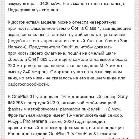
аккумулятора - 3400 мА⋅ч. Есть сканер отпечатка пальца.
Поддержка двух сим-карт.
К достоинствам модели можно отнести невероятную
прочность. Закалённое стекло Gorilla Glass 4, защищающее
экран, справилось с тестом на устойчивость к царапинам
(подобные тесты проводит известный YouTube-блогер Зак
Нильсон). Представители OnePlus, чтобы доказать
прочность своего флагмана, пошли на смелый шаг и
сбросили OnePlus3 с летящего самолета на высоте около
230 метров (для сравнения: главное здание МГУ имеет
высоту 240 метров). Смартфон упал на землю экраном
вниз, но это никак не сказалось на его внешнем виде или
работоспособности.
В OnePlus 3T установлен 16-мегапиксельный сенсор Sony
IMX298 с апертурой f/2,0, оптической стабилизацией,
фазовым автофокусом и размером пикселей 1,12 мкм.
Фронтальная камера имеет 16-мегапиксельный сенсор.
Ресурс Phonearena в июле 2020 года проводил
сравнительный тест камер флагманов, в итоге редакция
Phonearena отдала OnePlus 3 (у OnePlus 3T такая же