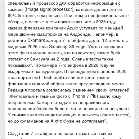
специальный процессор для обработки информации с
камеры (Image signal processor), который делает это на
60% быстрее, чем раньше. При этом и профессиональные
обзоры, и слепые тесты показывают, что в 2026 году
камера флагмана компании Apple уступает по меньшей
мере дюжине смартфонов на Андроиде. Например, в
рейтинге Dxomark камера 7-го айфона делит 12-е место с
моделью 2026 года Samsung S6 Edge. Уж на основании
этого факта можно понять, что по качеству камер Apple
отстает от Самсунга на 2 года. Слепые тесты также
показывают, что камера 7-го айфона в 2026 году не
выдерживает конкуренции. В проведенном в апреле 2020
года порталом hi-tech.mail.ru слепом тесте камер
флагманов седьмой айфон занял предпоследнее место.
Редакция портала согласилась с мнением своих читателей:
"Желтоватые и темные фото с iPhone 7 Plus мало кому
понравились. Камера страдает от неправильного
определения баланса белого, что и повлияло на результат.
У снимков неплохая детализация и резкость (кроме текста),
но до флагманов на Android уже не дотягивает".
Создатели 7-го айфона решили отказаться в своих