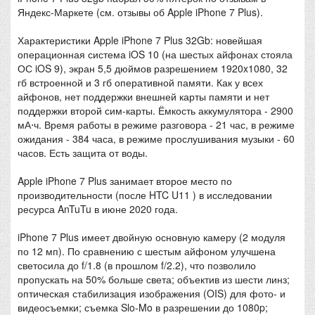
Яндекс-Маркете (см. отзывы об Apple iPhone 7 Plus).
Характеристики Apple iPhone 7 Plus 32Gb: новейшая
операционная система iOS 10 (на шестых айфонах стояла
ОС iOS 9), экран 5,5 дюймов разрешением 1920x1080, 32
гб встроенной и 3 гб оперативной памяти. Как у всех
айфонов, нет поддержки внешней карты памяти и нет
поддержки второй сим-карты. Ёмкость аккумулятора - 2900
мА⋅ч. Время работы в режиме разговора - 21 час, в режиме
ожидания - 384 часа, в режиме прослушивания музыки - 60
часов. Есть защита от воды.
Apple iPhone 7 Plus занимает второе место по
производительности (после HTC U11 ) в исследовании
ресурса AnTuTu в июне 2020 года.
iPhone 7 Plus имеет двойную основную камеру (2 модуля
по 12 мп). По сравнению с шестым айфоном улучшена
светосила до f/1.8 (в прошлом f/2.2), что позволило
пропускать на 50% больше света; объектив из шести линз;
оптическая стабилизация изображения (OIS) для фото- и
видеосъемки; съемка Slo-Mo в разрешении до 1080p;