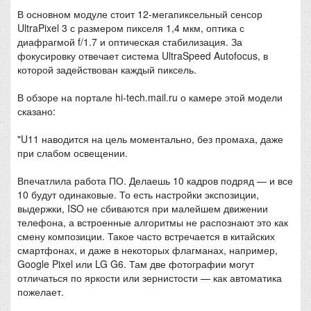
В основном модуле стоит 12-мегапиксельный сенсор
UltraPixel 3 с размером пикселя 1,4 мкм, оптика с
диафрагмой f/1.7 и оптическая стабилизация. За
фокусировку отвечает система UltraSpeed Autofocus, в
которой задействован каждый пиксель.
В обзоре на портале hi-tech.mail.ru о камере этой модели
сказано:
"U11 наводится на цель моментально, без промаха, даже
при слабом освещении.
Впечатлила работа ПО. Делаешь 10 кадров подряд — и все
10 будут одинаковые. То есть настройки экспозиции,
выдержки, ISO не сбиваются при малейшем движении
телефона, а встроенные алгоритмы не распознают это как
смену композиции. Такое часто встречается в китайских
смартфонах, и даже в некоторых флагманах, например,
Google Pixel или LG G6. Там две фотографии могут
отличаться по яркости или зернистости — как автоматика
пожелает.