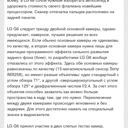
всему, в LG не сочли нужным изобретать велосипед и
удорожать стоимость своего флагмана новейшим
процессором. Сканер отпечатка пальцев расположен на
задней панели.
LG G6 следует тренду двойной основной камеры, однако
предлагает, наверное, лучшее решение из всех
имеющихся. Если обычно основные камеры не одинаковы
по качеству, а вторая основная камера нужна лишь для
имитации программного эффекта сильного размытия
заднего фона (боке), то разработчики LG G6 вообще
отказались от этого эффекта. Здесь обе основных камеры
равнозначны по качеству (13-мегапиксельный сенсор Sony
IMX258), но имеют разные объективы: один стандартный с
углом обзора 71°, а другой -сверхширокоугольный с углом
обзора 125° и диафрагменным числом f/2.4. За счет этого
объектив способен захватить как можно больше
пространства в кадр там, где это нужно. Переключение
между двумя камерами происходит мгновенно и без
задержек. Для этого достаточно нажать на специальный
значок в видоискателе.
LG G6 принял участие в двух слепых тестах камер,