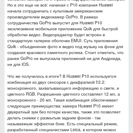
Но и это еще не всё: начиная с P10 компания Huawei
начала сотрудничать с культовым американским
производителем видеокамер GoPro. В рамках
сотрудничества GoPro выпустит для Huawei P10
эксклюзивное мобильное приложение Quik для быстрой
обработки видео. Видеоредактор будет встроен в
стандартную галерею оболочки EMUI. Суть приложения
Quik - объединение фото и видео под музыку на фоне для
создания красивого памятного ролика. Стоит отметить, что
ранее GoPro не выпускала приложений ни для Андроида,
ни для iOS.
Что же получилось в итоге? В Huawei P10 используется
комбинация из двух сенсоров с диафрагмой f/2.2:
монохромного, захватывающего информацию о свете, и
цветного RGB. Разрешение цветного составляет 12 мп, а
монохромного - 20 мп. Такая комбинация обеспечивает
следующие преимущества: камера Huawei P10 имеет
двукратный зум без потери качества, также это позволяет
делать снимки с размытым задним фоном - так
называемым эффектом боке. Есть специальный режим,
разработанный специалистами Leica, в котором можно