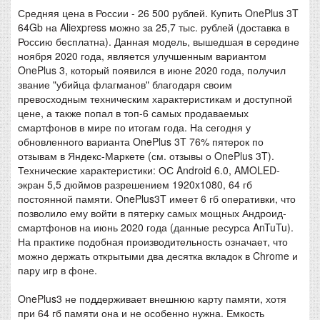
Средняя цена в России - 26 500 рублей. Купить OnePlus 3T
64Gb на Aliexpress можно за 25,7 тыс. рублей (доставка в
Россию бесплатна). Данная модель, вышедшая в середине
ноября 2020 года, является улучшенным вариантом
OnePlus 3, который появился в июне 2020 года, получил
звание "убийца флагманов" благодаря своим
превосходным техническим характеристикам и доступной
цене, а также попал в топ-6 самых продаваемых
смартфонов в мире по итогам года. На сегодня у
обновленного варианта OnePlus 3T 76% пятерок по
отзывам в Яндекс-Маркете (см. отзывы о OnePlus 3T).
Технические характеристики: ОС Android 6.0, AMOLED-
экран 5,5 дюймов разрешением 1920x1080, 64 гб
постоянной памяти. OnePlus3T имеет 6 гб оперативки, что
позволило ему войти в пятерку самых мощных Андроид-
смартфонов на июнь 2020 года (данные ресурса AnTuTu).
На практике подобная производительность означает, что
можно держать открытыми два десятка вкладок в Chrome и
пару игр в фоне.
OnePlus3 не поддерживает внешнюю карту памяти, хотя
при 64 гб памяти она и не особенно нужна. Емкость