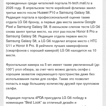
проведенных среди читателей портала hi-tech.mail.ru в
2026 году. В апрельском тесте корейский флагман занял
третье место после Huawei P10 и Samsung Galaxy S8.
Редакция портала в профессиональной оценке также
отдала LG G6 бронзу, а первые два места заняли Google
Pixel и Samsung Galaxy S8. В июньском слепом тесте LG G6
снова занял третье место, на этот раз после Honor 8 Pro и
Samsung Galaxy S8. Редакция отдала первое место
Samsung Galaxy S8, а LG G6 поделил второе место с HTC
U11 и Honor 8 Pro. В рейтинге лучших камерофонов
(смартфонов с хорошей камерой) LG G6 находится на 10
месте.
Фронтальная камера на 5 мп имеет также увеличенный (до
100°) угол обзора, за счет чего можно делать селфи с
хорошим захватом окружающего пространства даже без
использования палки для селфи. Также это позволит
попасть в кадр большему количеству друзей при групповом
селфи.
Редакция портала 4PDA присудила LG G6 победу в
номинации "Best Look" за отличный дизайн и