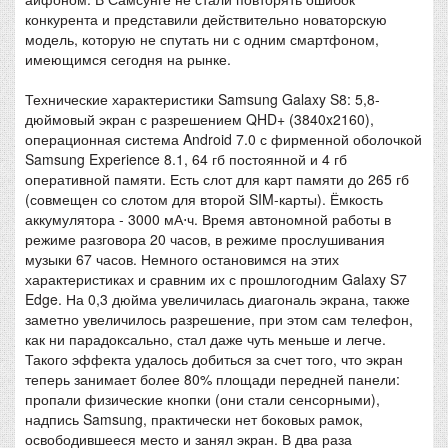
конкурента и представили действительно новаторскую
модель, которую не спутать ни с одним смартфоном,
имеющимся сегодня на рынке.
Технические характеристики Samsung Galaxy S8: 5,8-
дюймовый экран с разрешением QHD+ (3840x2160),
операционная система Android 7.0 с фирменной оболочкой
Samsung Experience 8.1, 64 гб постоянной и 4 гб
оперативной памяти. Есть слот для карт памяти до 265 гб
(совмещен со слотом для второй SIM-карты). Ёмкость
аккумулятора - 3000 мА⋅ч. Время автономной работы в
режиме разговора 20 часов, в режиме прослушивания
музыки 67 часов. Немного остановимся на этих
характеристиках и сравним их с прошлогодним Galaxy S7
Edge. На 0,3 дюйма увеличилась диагональ экрана, также
заметно увеличилось разрешение, при этом сам телефон,
как ни парадоксально, стал даже чуть меньше и легче.
Такого эффекта удалось добиться за счет того, что экран
теперь занимает более 80% площади передней панели:
пропали физические кнопки (они стали сенсорными),
надпись Samsung, практически нет боковых рамок,
освободившееся место и занял экран. В два раза