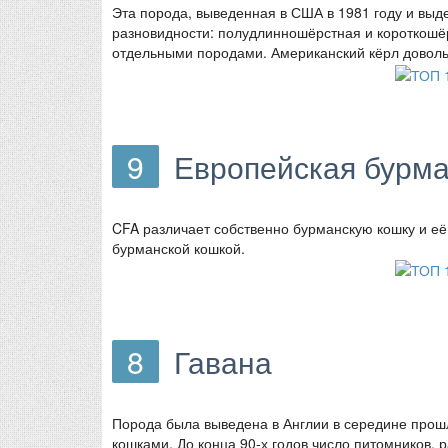
Эта порода, выведенная в США в 1981 году и вы
разновидности: полудлинношёрстная и короткошё
отдельными породами. Американский кёрл довольн
9
Европейская бурма
CFA различает собственно бурманскую кошку и её
бурманской кошкой.
8
Гавана
Порода была выведена в Англии в середине прош
кошками. До конца 90-х годов число питомников, р