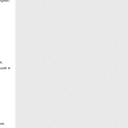
ффект
к.
ньше и
ия.