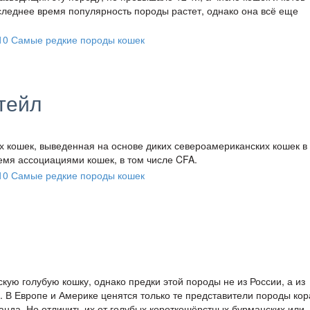
следнее время популярность породы растет, однако она всё еще
тейл
 кошек, выведенная на основе диких североамериканских кошек в 
ремя ассоциациями кошек, в том числе CFA.
ую голубую кошку, однако предки этой породы не из России, а из
. В Европе и Америке ценятся только те представители породы кор
нда. Но отличить их от голубых короткошёрстных бурманских или