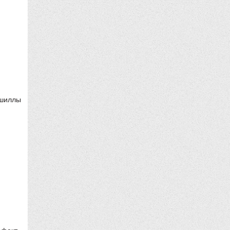
ншиллы