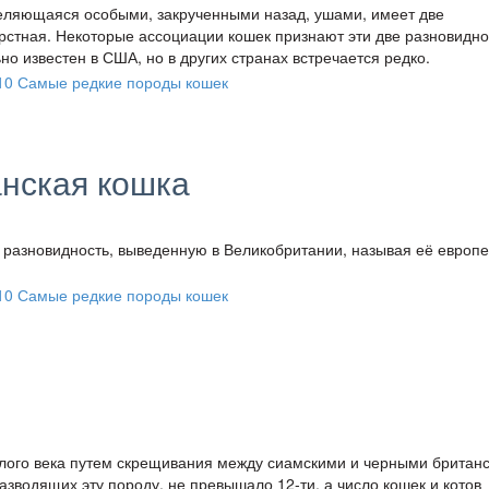
деляющаяся особыми, закрученными назад, ушами, имеет две
рстная. Некоторые ассоциации кошек признают эти две разновидно
о известен в США, но в других странах встречается редко.
нская кошка
 разновидность, выведенную в Великобритании, называя её европ
лого века путем скрещивания между сиамскими и черными британ
азводящих эту породу, не превышало 12-ти, а число кошек и котов