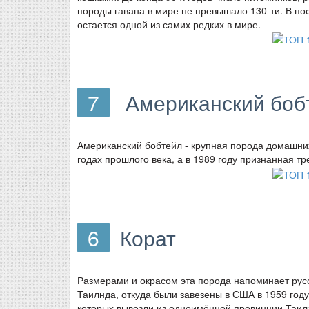
породы гавана в мире не превышало 130-ти. В по
остается одной из самих редких в мире.
7
Американский боб
Американский бобтейл - крупная порода домашних
годах прошлого века, а в 1989 году признанная т
6
Корат
Размерами и окрасом эта порода напоминает русск
Таилнда, откуда были завезены в США в 1959 году
которых вывезли из одноимённой провинции Таила