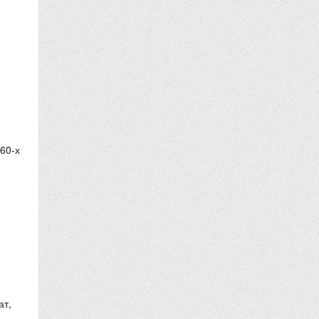
60-х
ат,