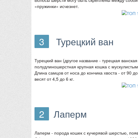
Волосы шерсти могу быть скреплены между собой,
«пружинки» исчезнет.
3
Турецкий ван
Турецкий ван (другое название - турецкая ванска
полудлиношерстная крупная кошка с мускулистым
Длина самцов от носа до кончика хвоста - от 90 до
весят от 4,5 до 6 кг.
2
Лаперм
Лаперм - порода кошек с кучерявой шерстью, поя