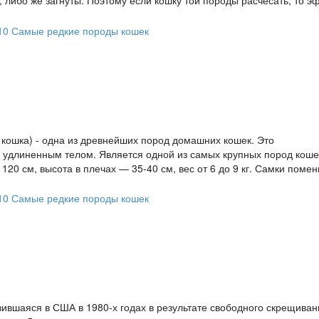
 либо же загнуты. Поэтому если кошку той породы расчесать, то э
я кошка) - одна из древнейших пород домашних кошек. Это
 удлиненным телом. Является одной из самых крупных пород коше
 120 см, высота в плечах — 35-40 см, вес от 6 до 9 кг. Самки поме
вившаяся в США в 1980-х годах в результате свободного скрещиван