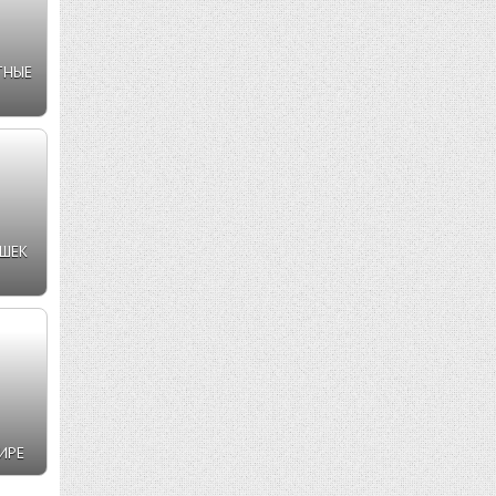
ТНЫЕ
УШЕК
ИРЕ