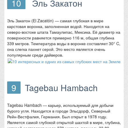
10
Эль Закатон
Эль Закатон (El Zacatón) — самая глубокая в мире
карстовая воронка, заполненная водой. Находится на
северо-востоке штата Тамаулипас, Мексика. Её диаметр на
поверхности равняется примерно 116 м, общая глубина
339 метров. Температура воды в воронке составляет 30° C,
она слегка пахнет серой. Это место является очень
популярным среди дайверов.
9
Tagebau Hambach
Tagebau Hambach — карьер, используемый для добычи
бурого угля. Находится в городе Эльсдорф, Северный
Рейн-Вестфалия, Германия. Был открыт в 1978 году.
Является самой глубокой открытой шахтой в мире, глубина,
которой составляет около 370 метров, площадь 33,89