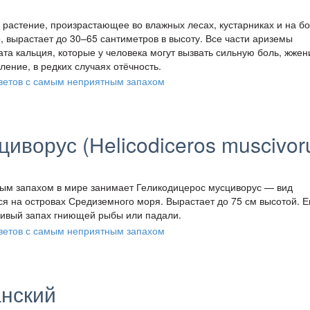
растение, произрастающее во влажных лесах, кустарниках и на б
, вырастает до 30–65 сантиметров в высоту. Все части ариземы
та кальция, которые у человека могут вызвать сильную боль, жжен
ление, в редких случаях отёчность.
иворус (Нelicodiceros muscivor
ным запахом в мире занимает Геликодицерос мусциворус — вид
я на островах Средиземного моря. Вырастает до 75 см высотой. Е
ливый запах гниющей рыбы или падали.
анский