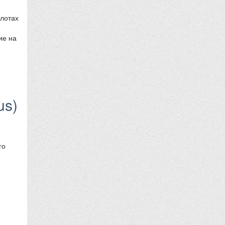
олотах
ие на
us)
го