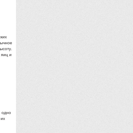
ских
бычное
ысоту.
 яиц и
, одно
 их