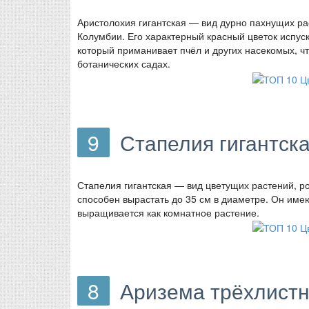
Аристолохия гигантская — вид дурно пахнущих р
Колумбии. Его характерный красный цветок испус
который приманивает пчёл и других насекомых, ч
ботанических садах.
9
Стапелия гигантская
Стапелия гигантская — вид цветущих растений, ро
способен вырастать до 35 см в диаметре. Он име
выращивается как комнатное растение.
8
Аризема трёхлист