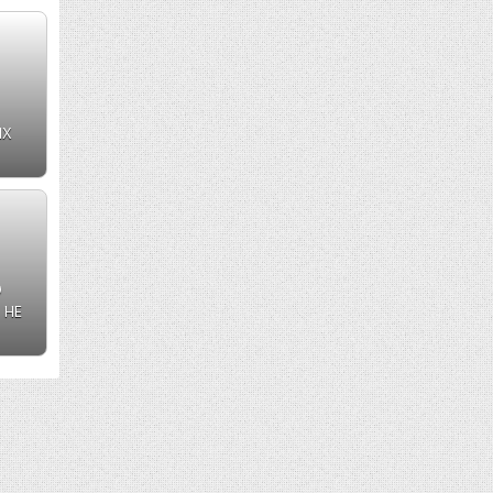
ЫХ
О
 НЕ