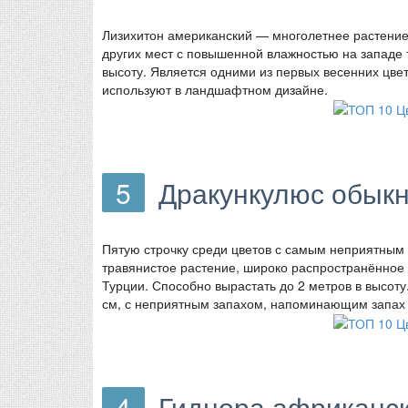
Лизихитон американский — многолетнее растение,
других мест с повышенной влажностью на западе 
высоту. Является одними из первых весенних цве
используют в ландшафтном дизайне.
5
Дракункулюс обык
Пятую строчку среди цветов с самым неприятным
травянистое растение, широко распространённое
Турции. Способно вырастать до 2 метров в высот
см, с неприятным запахом, напоминающим запах 
4
Гиднора африканска