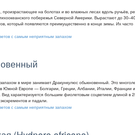
 произрастающее на болотах и во влажных лесах вдоль ручьёв, ре
тихоокеанского побережья Северной Америки. Вырастают до 30–40
тов, который появляются преимущественно в конце зимы. Их часто
новенный
 запахом в мире занимает Дракункулюс обыкновенный. Это многол
 в Южной Европе — Болгарии, Греции, Албании, Италии, Франции 
у. Вид характеризуется большим фиолетовым соцветием длиной в 
экскрементов и падали.
я (Hydnora africana)