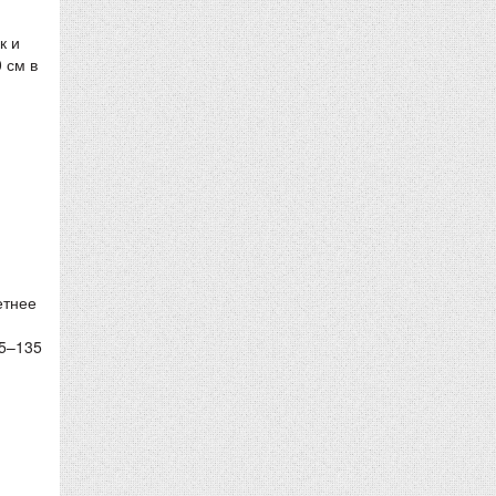
к и
 см в
етнее
и
25–135