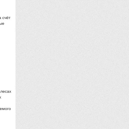
а счёт
ные
 лесах
х
аемого