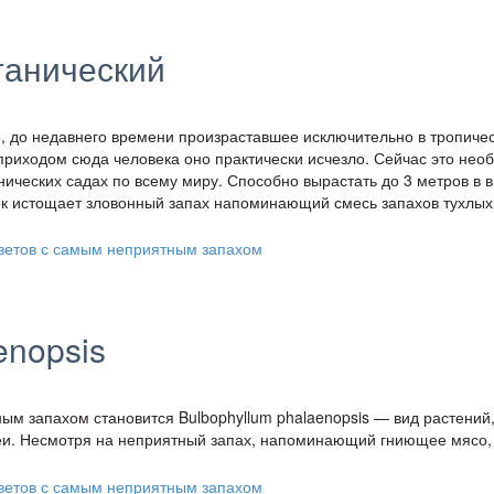
анический
 до недавнего времени произраставшее исключительно в тропиче
 приходом сюда человека оно практически исчезло. Сейчас это нео
нических садах по всему миру. Способно вырастать до 3 метров в в
ток истощает зловонный запах напоминающий смесь запахов тухлых
enopsis
ым запахом становится Bulbophyllum phalaenopsis — вид растений
неи. Несмотря на неприятный запах, напоминающий гниющее мясо,