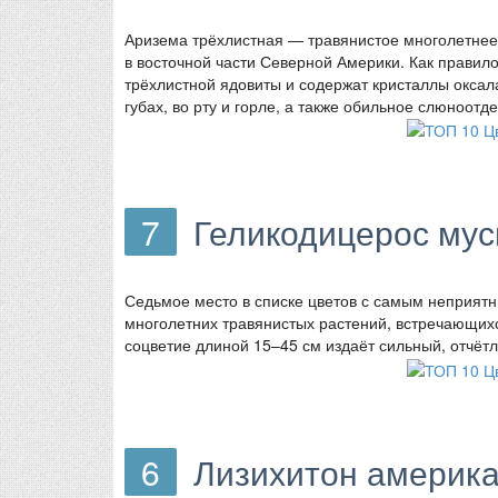
Аризема трёхлистная — травянистое многолетнее 
в восточной части Северной Америки. Как правило
трёхлистной ядовиты и содержат кристаллы оксала
губах, во рту и горле, а также обильное слюноотде
7
Геликодицерос мусц
Седьмое место в списке цветов с самым неприят
многолетних травянистых растений, встречающихс
соцветие длиной 15–45 см издаёт сильный, отчёт
6
Лизихитон америк