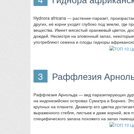
Hydnora africana — растение-паразит, произраст
других, её корни уходят глубоко под землю, где 
вещества. Имеет мясистый оранжевый цветок, дос
дождей. Несмотря на зловонный запах, некоторые 
употребляют семена и плоды гидноры африканско
3
Раффлезия Арнол
Раффлезия Арнольда — вид паразитирующих дурн
на индонезийских островах Суматра и Борнео. Эт
крупных на планете. Диаметр его цветка достигае
выраженного стебля, листьев и даже корней, все 
специфического запаха похожего на запах гниюще