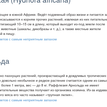
ающее в южной Африке. Ведёт подземный образ жизни и питается з
присасываются к корням прочих растений, извлекая из них питатель
тигающий 10–15 см в длину, который выходит из-под земли после
животные (шакалы, дикобразы и т. д.), а также местные жители
й в пищу.
ьда
о пахнущих растений, произрастающий в дождливых тропических
о довольно необычное и редкое растение считается одним из самы
т более 1 метра, вес — до 8 кг. Раффлезия Арнольда не имеет
питательные вещества получает из организма хозяина. Из-за издав
го мяса его часто называют «трупная лилия».