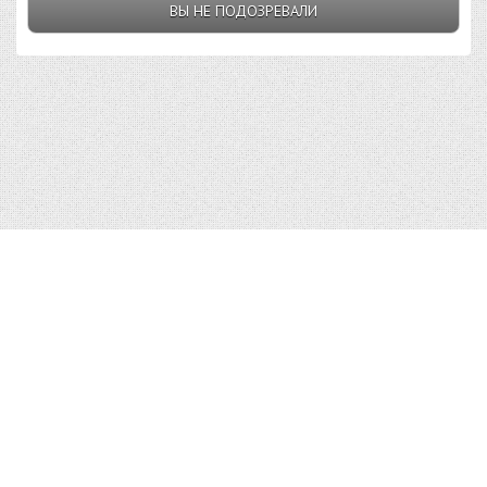
ВЫ НЕ ПОДОЗРЕВАЛИ
Top10v.Ru © 2023 |
Условия пользования
|
Конфиденциальность
|
Правообладателям
|
О сайте
| admin@top10v.ru
Использование материалов Top10v.Ru разрешено только с
предварительного согласия правообладателей.