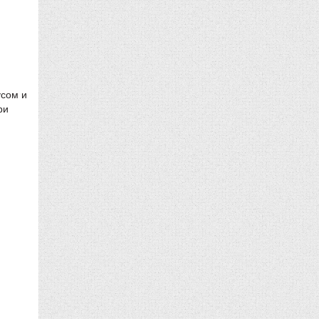
усом и
ри