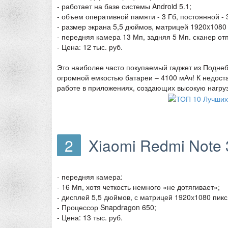
- работает на базе системы Android 5.1;
- объем оперативной памяти - 3 Гб, постоянной - 
- размер экрана 5,5 дюймов, матрицей 1920x1080
- передняя камера 13 Мп, задняя 5 Мп. сканер от
- Цена: 12 тыс. руб.
Это наиболее часто покупаемый гаджет из Поднеб
огромной емкостью батареи – 4100 мАч! К недост
работе в приложениях, создающих высокую нагруз
2
Xiaomi Redmi Note 
- передняя камера:
- 16 Мп, хотя четкость немного «не дотягивает»;
- дисплей 5,5 дюймов, с матрицей 1920х1080 пикс.
- Процессор Snapdragon 650;
- Цена: 13 тыс. руб.