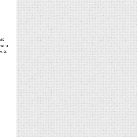
ых
ий и
кой.