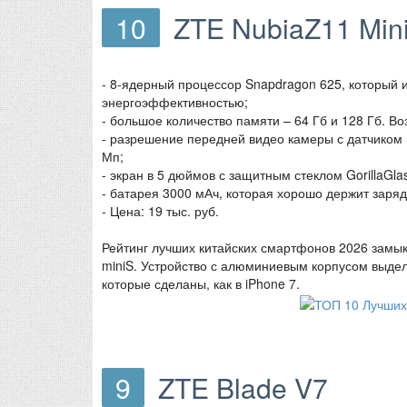
10
ZTE NubiaZ11 Min
- 8-ядерный процессор Snapdragon 625, который и
энергоэффективностью;
- большое количество памяти – 64 Гб и 128 Гб. В
- разрешение передней видео камеры с датчиком 
Мп;
- экран в 5 дюймов с защитным стеклом GorillaGl
- батарея 3000 мАч, которая хорошо держит заря
- Цена: 19 тыс. руб.
Рейтинг лучших китайских смартфонов 2026 замык
miniS. Устройство с алюминиевым корпусом выдел
которые сделаны, как в iPhone 7.
9
ZTE Blade V7