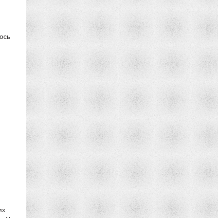
ось
их