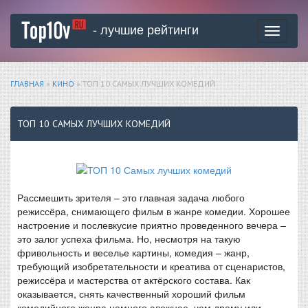
- лучшие рейтинги
Toggle
navigati
ГЛАВНАЯ
»
КИНО
» ТОП 10 САМЫХ ЛУЧШИХ КОМЕДИЙ
ТОП 10 САМЫХ ЛУЧШИХ КОМЕДИЙ
Рассмешить зрителя – это главная задача любого
режиссёра, снимающего фильм в жанре комедии. Хорошее
настроение и послевкусие приятно проведенного вечера –
это залог успеха фильма. Но, несмотря на такую
фривольность и веселье картины, комедия – жанр,
требующий изобретательности и креатива от сценаристов,
режиссёра и мастерства от актёрского состава. Как
оказывается, снять качественный хороший фильм
комедийного жанра намного сложнее, чем драму или