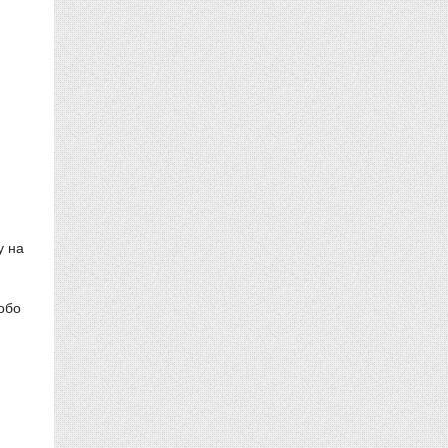
у на
обо