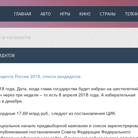
ГЛАВНАЯ
АВТО
ИГРЫ
КИНО
СТРАНЫ
ТЕЛЕ
ИСОК КАНДИДАТОВ
ИДАТОВ
 года. Дата, когда глава государства будет избран на шестилетний
н через три недели – то есть 8 апреля 2018 года. А избирательная
 в декабре.
рдные 17,69 млрд руб., следует из постановления ЦИК.
ициальное начало предвыборной кампании и список зарегистриро
е опубликования постановления Совета Федерации Федерального
боров на официальном сайте. Однако уже сейчас многие политич