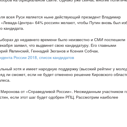
еля всея Руси является ныне действующий президент Владимир
 «Левада-Центра» 64% россиян желают, чтобы Путин вновь был из
о кандидата.
выборах до недавнего времени было неизвестно и СМИ поспешили
екабря заявил, что выдвинет свою кандидатуру. Его главными
рий Явлинский, Геннадий Зюганов и Ксения Собчак.
льный хотя и имеет народную поддержку (высокий рейтинг у моло
ряд ли сможет, если не будет отменено решение Кировского област
влеса.
я Миронова от «Справедливой России». Неожиданным участником г
стин, если этот шаг будет одобрен РПЦ. Рассмотрим наиболее