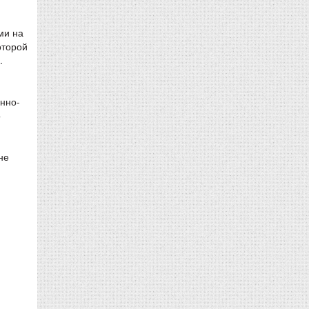
ми на
оторой
.
енно-
о
не