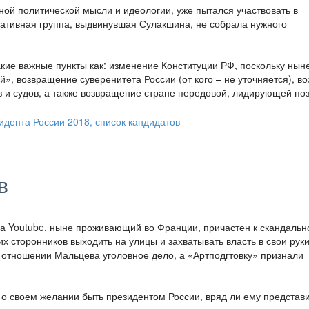
ой политической мысли и идеологии, уже пытался участвовать в
иативная группа, выдвинувшая Сулакшина, не собрала нужного
ие важные пункты как: изменение Конституции РФ, поскольку нын
, возвращение суверенитета России (от кого – не уточняется), во
в и судов, а также возвращение стране передовой, лидирующей по
в
на Youtube, ныне проживающий во Франции, причастен к скандальн
х сторонников выходить на улицы и захватывать власть в свои руки
в отношении Мальцева уголовное дело, а «Артподгтовку» признали
л о своем желании быть президентом России, вряд ли ему представ