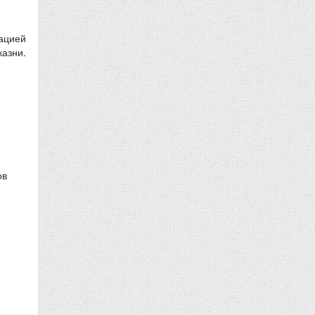
ацией
казни.
ов