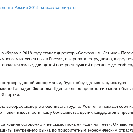
 выборах в 2018 году станет директор «Совхоза им. Ленина» Паве
м из самых успешных в России, а зарплата сотрудников, в средне
тавляется жилье, для детей построен лучший в регионе детский са
 неподтвержденной информации, будет обсуждаться кандидатура
вместо Геннадия Зюганова. Единственное препятствие может быть в
ой партии.
х выборах экспертам оценивать трудно. Хотя он и показал себя к
ет такой известности, как у большинства других кандидатов в прези
ся крайне осторожно и не сказал пока ни «да» ни «нет». Он выступ
защиты внутреннего рынка по приоритетным экономическим отрасл