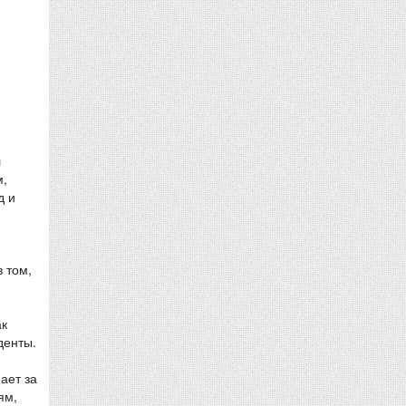
л
м,
д и
 том,
ак
денты.
ает за
ям,