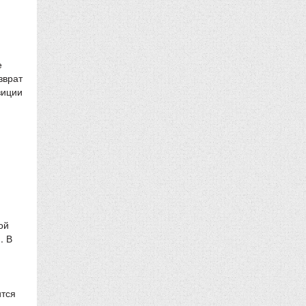
е
зврат
зиции
ой
. В
ится