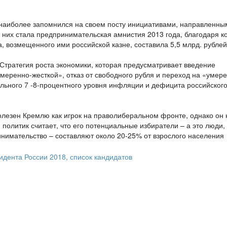
 наиболее запомнился на своем посту инициативами, направленны
них стала предпринимательская амнистия 2013 года, благодаря к
 возмещенного ими российской казне, составила 5,5 млрд. рублей
Стратегия роста экономики, которая предусматривает введение
меренно-жесткой», отказ от свободного рубля и переход на «умер
ального 7 -8-процентного уровня инфляции и дефицита российског
полезен Кремлю как игрок на праволиберальном фронте, однако он 
 политик считает, что его потенциальные избиратели – а это люди,
инимательство – составляют около 20-25% от взрослого населения