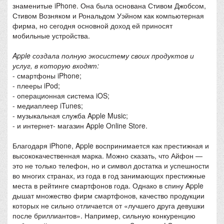
знаменитые iPhone. Она была основана Стивом Джобсом,
Стивом Возняком и Рональдом Уэйном как компьютерная
фирма, но сегодня основной доход ей приносят
мобильные устройства.
Apple создала полную экосистему своих продуктов и
услуг, в которую входят:
- смартфоны iPhone;
- плееры iPod;
- операционная система iOS;
- медиаплеер iTunes;
- музыкальная служба Apple Music;
- и интернет- магазин Apple Online Store.
Благодаря iPhone, Apple воспринимается как престижная и
высококачественная марка. Можно сказать, что Айфон —
это не только телефон, но и символ достатка и успешности
во многих странах, из года в год занимающих престижные
места в рейтинге смартфонов года. Однако в спину Apple
дышат множество фирм смартфонов, качество продукции
которых не сильно отличается от «лучшего друга девушки
после бриллиантов». Например, сильную конкуренцию