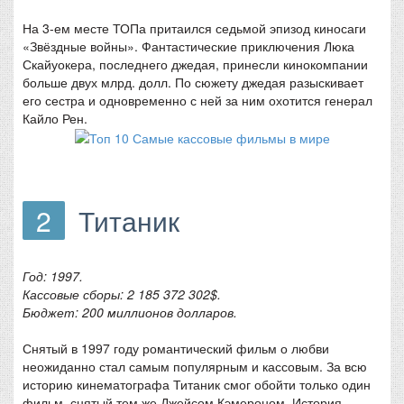
На 3-ем месте ТОПа притаился седьмой эпизод киносаги
«Звёздные войны». Фантастические приключения Люка
Скайуокера, последнего джедая, принесли кинокомпании
больше двух млрд. долл. По сюжету джедая разыскивает
его сестра и одновременно с ней за ним охотится генерал
Кайло Рен.
2
Титаник
Год: 1997.
Кассовые сборы: 2 185 372 302$.
Бюджет: 200 миллионов долларов.
Снятый в 1997 году романтический фильм о любви
неожиданно стал самым популярным и кассовым. За всю
историю кинематографа Титаник смог обойти только один
фильм, снятый тем же Джейсом Кэмероном. История