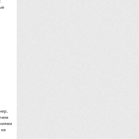
х
ые
нер,
ичем
ениями
 не