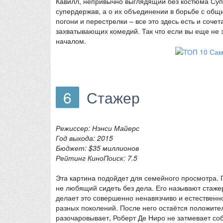
Кавилл, непривычно выглядящий без костюма Супе
супердержав, а о их объединении в борьбе с об
погони и перестрелки – все это здесь есть и соче
захватывающих комедий. Так что если вы еще не 
началом.
6
Стажер
Режиссер: Нэнси Майерс
Год выхода: 2015
Бюджет: $35 миллионов
Рейтинг КиноПоиск: 7.5
Эта картина подойдет для семейного просмотра. 
не любящий сидеть без дела. Его называют стажер
делает это совершенно ненавязчиво и естествен
разных поколений. После него остаётся положите
разочаровывает, Роберт Де Ниро не затмевает соб