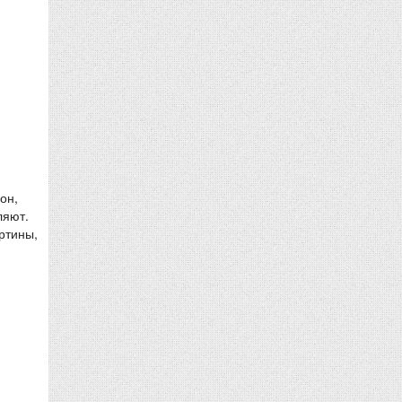
он,
ляют.
ртины,