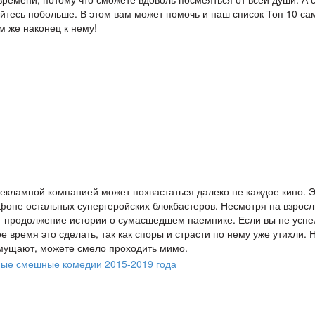
мейтесь побольше. В этом вам может помочь и наш список Топ 10 с
м же наконец к нему!
рекламной компанией может похвастаться далеко не каждое кино. Э
 фоне остальных супергеройских блокбастеров. Несмотря на взрос
ет продолжение истории о сумасшедшем наемнике. Если вы не успе
 время это сделать, так как споры и страсти по нему уже утихли. 
 смущают, можете смело проходить мимо.