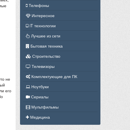
Телефоны
амые
Интересное
iT технологии
Лучшее из сети
Бытовая техника
Строительство
Телевизоры
Комплектующие для ПК
то не
лый
Ноутбуки
ли его
Но
Сериалы
Мультфильмы
Медицина