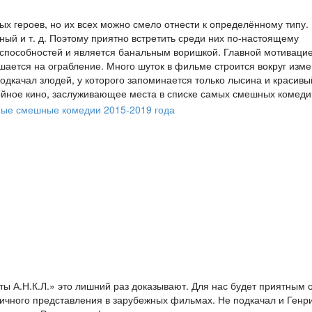
ых героев, но их всех можно смело отнести к определённому типу.
ный и т. д. Поэтому приятно встретить среди них по-настоящему
рспособностей и является банальным воришкой. Главной мотиваци
ешается на ограбление. Много шуток в фильме строится вокруг изм
подкачал злодей, у которого запоминается только лысина и красивы
ойное кино, заслуживающее места в списке самых смешных комеди
ы А.Н.К.Л.» это лишний раз доказывают. Для нас будет приятным 
пичного представления в зарубежных фильмах. Не подкачал и Генр