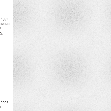
ей для
енения
й
й.
образ
и