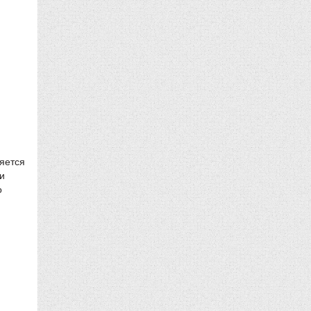
яется
и
о