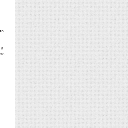
го
 и
его