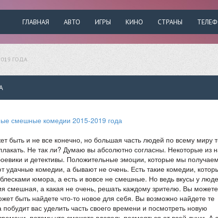
ГЛАВНАЯ
АВТО
ИГРЫ
КИНО
СТРАНЫ
ТЕЛЕ
2019 ГОДА
А
т быть и не все конечно, но большая часть людей по всему миру т
плакать. Не так ли? Думаю вы абсолютно согласны. Некоторые из н
оевики и детективы. Положительные эмоции, которые мы получаем
 удачные комедии, а бывают не очень. Есть такие комедии, котор
блесками юмора, а есть и вовсе не смешные. Но ведь вкусы у люд
я смешная, а какая не очень, решать каждому зрителю. Вы можете
жет быть найдете что-то новое для себя. Вы возможно найдете те
 побудит вас уделить часть своего времени и посмотреть новую
ремени, потому что сможете вдоволь посмеяться от всей души. А 