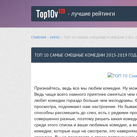
- лучшие рейтинги
ГЛАВНАЯ
»
КИНО
» ТОП 10 САМЫЕ СМЕШНЫЕ КОМЕДИИ 2015-
ТОП 10 САМЫЕ СМЕШНЫЕ КОМЕДИИ 2015-2019 ГОД
Признайтесь, ведь все мы любим комедии. Ну може
Ведь чаще всего намного приятнее смеяться чем 
любят комедии гораздо больше чем мелодрамы, б
просмотра, поднимают нам настроение. Но бывают
способны рассмешить до слез, есть с редкими про
совершенно разные, поэтому решать какая комеди
среди этого списка и ваши любимые комедии, а мо
комедии, которые еще не смотрели, это наверняка
комедию. Вы не пожалеете о своем потраченном в