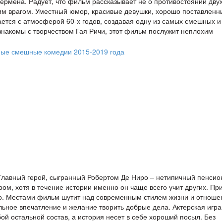
рмена. Радует, что фильм рассказывает не о противостоянии дву
щим врагом. Уместный юмор, красивые девушки, хорошо поставленн
тается с атмосферой 60-х годов, создавая одну из самых смешных и
знакомы с творчеством Гая Ричи, этот фильм послужит неплохим
Главный герой, сыгранный Робертом Де Ниро – нетипичный пенсио
ом, хотя в течение истории именно он чаще всего учит других. Пр
но. Местами фильм шутит над современным стилем жизни и отнош
льное впечатление и желание творить добрые дела. Актерская игра
ой остальной состав, а история несет в себе хороший посыл. Без