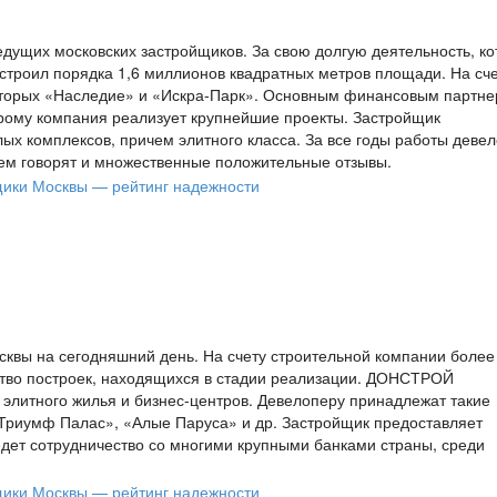
едущих московских застройщиков. За свою долгую деятельность, к
астроил порядка 1,6 миллионов квадратных метров площади. На сч
которых «Наследие» и «Искра-Парк». Основным финансовым партн
орому компания реализует крупнейшие проекты. Застройщик
х комплексов, причем элитного класса. За все годы работы деве
чем говорят и множественные положительные отзывы.
вы на сегодняшний день. На счету строительной компании более
ство построек, находящихся в стадии реализации. ДОНСТРОЙ
элитного жилья и бизнес-центров. Девелоперу принадлежат такие
«Триумф Палас», «Алые Паруса» и др. Застройщик предоставляет
 ведет сотрудничество со многими крупными банками страны, среди