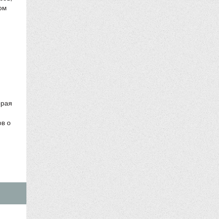
ом
орая
ов о