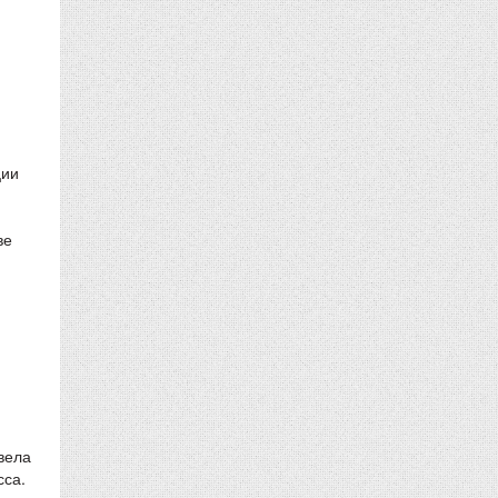
ции
ве
вела
сса.