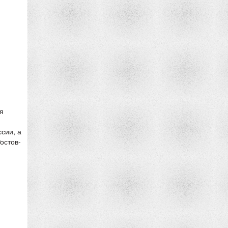
я
сии, а
остов-