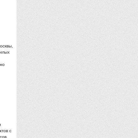
осквы,
жилых
жно
и
ктов с
сов,