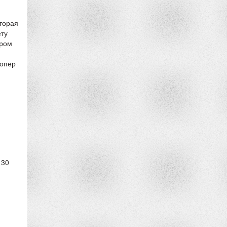
оторая
ету
ером
лопер
 30