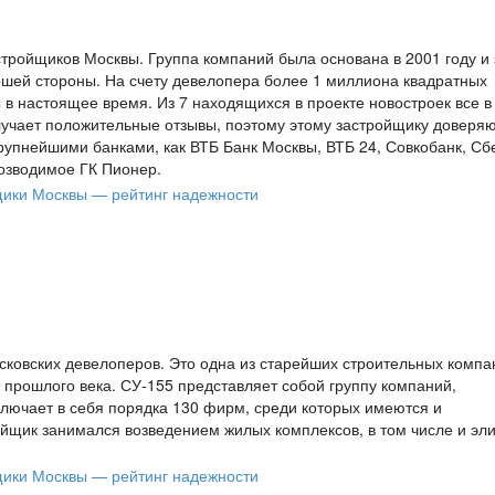
тройщиков Москвы. Группа компаний была основана в 2001 году и 
ошей стороны. На счету девелопера более 1 миллиона квадратных
в настоящее время. Из 7 находящихся в проекте новостроек все в
учает положительные отзывы, поэтому этому застройщику доверя
крупнейшими банками, как ВТБ Банк Москвы, ВТБ 24, Совкобанк, Сб
возводимое ГК Пионер.
сковских девелоперов. Это одна из старейших строительных компа
 прошлого века. СУ-155 представляет собой группу компаний,
ючает в себя порядка 130 фирм, среди которых имеются и
щик занимался возведением жилых комплексов, в том числе и эли