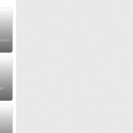
КИ В
ИЗ