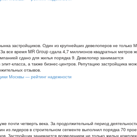
рынка застройщиков. Один из крупнейших девелоперов не только М
а. За все время MR Group сдала 4,7 миллионов квадратных метров 
омпанией сдано для жилья порядка 9. Девелопер занимается
элит-класса, а также бизнес-центров. Репутацию застройщика мо
ожительных отзывов.
 уже почти четверть века. За продолжительный период деятельност
н из лидеров в строительном сегменте выполнил порядка 70 прое
ов. Застройщик занимается возведением не только жилых комплек