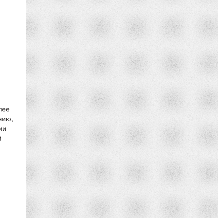
лее
нию,
ии
й