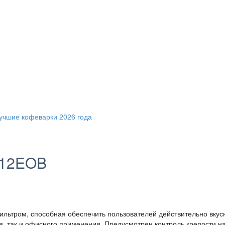
812EOB
ильтром, способная обеспечить пользователей действительно вку
я, так и офисного применения. Предусмотрен контроль крепости на