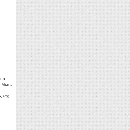
 по-
. Мыть
, что