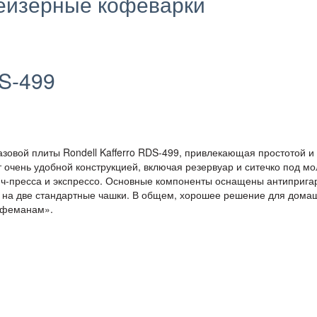
ейзерные кофеварки
DS-499
азовой плиты Rondell Kafferro RDS-499, привлекающая простотой и
 очень удобной конструкцией, включая резервуар и ситечко под мо
нч-пресса и экспрессо. Основные компоненты оснащены антиприг
е на две стандартные чашки. В общем, хорошее решение для дома
кофеманам».