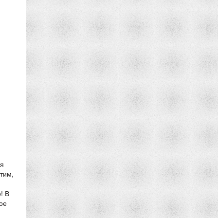
ся
тим,
! В
ое