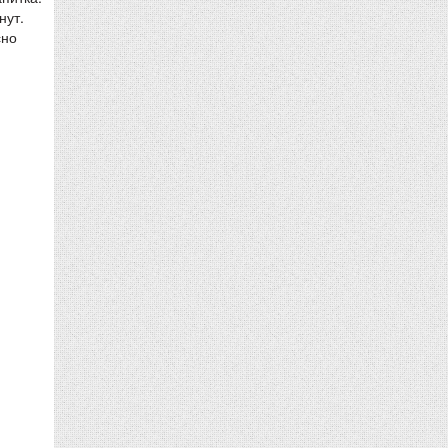
нут.
сно