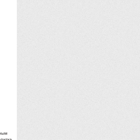
сным
питка.