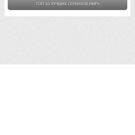
ТОП 10 ЛУЧШИХ СЕРИАЛОВ МИРА
Top10v.Ru © 2023 |
Условия пользования
|
Конфиденциальность
|
Правообладателям
|
О сайте
| admin@top10v.ru
Использование материалов Top10v.Ru разрешено только с
предварительного согласия правообладателей.