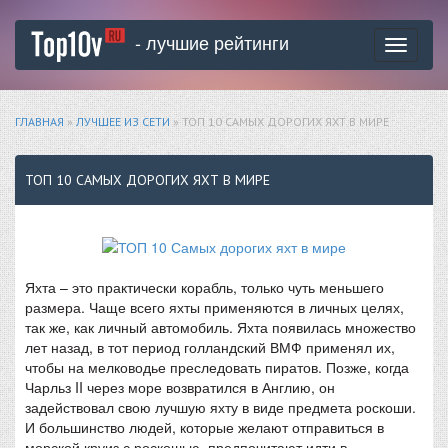
- лучшие рейтинги
Toggle
navigati
ГЛАВНАЯ
»
ЛУЧШЕЕ ИЗ СЕТИ
» ТОП 10 САМЫХ ДОРОГИХ ЯХТ В МИРЕ
ТОП 10 САМЫХ ДОРОГИХ ЯХТ В МИРЕ
Яхта – это практически корабль, только чуть меньшего
размера. Чаще всего яхты применяются в личных целях,
так же, как личный автомобиль. Яхта появилась множество
лет назад, в тот период голландский ВМФ применял их,
чтобы на мелководье преследовать пиратов. Позже, когда
Чарльз II через море возвратился в Англию, он
задействовал свою лучшую яхту в виде предмета роскоши.
И большинство людей, которые желают отправиться в
морской круиз с роскошью, предпочитают идти в