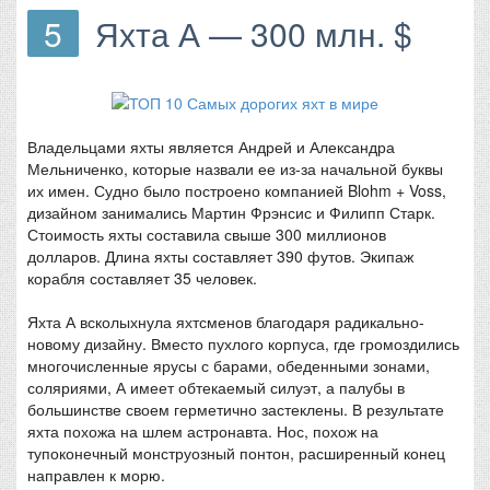
5
Яхта А — 300 млн. $
Владельцами яхты является Андрей и Александра
Мельниченко, которые назвали ее из-за начальной буквы
их имен. Судно было построено компанией Blohm + Voss,
дизайном занимались Мартин Фрэнсис и Филипп Старк.
Стоимость яхты составила свыше 300 миллионов
долларов. Длина яхты составляет 390 футов. Экипаж
корабля составляет 35 человек.
Яхта А всколыхнула яхтсменов благодаря радикально-
новому дизайну. Вместо пухлого корпуса, где громоздились
многочисленные ярусы с барами, обеденными зонами,
соляриями, А имеет обтекаемый силуэт, а палубы в
большинстве своем герметично застеклены. В результате
яхта похожа на шлем астронавта. Нос, похож на
тупоконечный монструозный понтон, расширенный конец
направлен к морю.