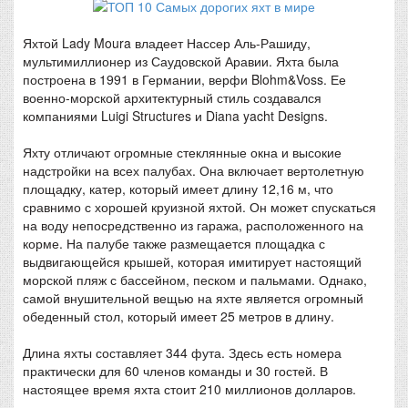
Яхтой Lady Moura владеет Нассер Аль-Рашиду,
мультимиллионер из Саудовской Аравии. Яхта была
построена в 1991 в Германии, верфи Blohm&Voss. Ее
военно-морской архитектурный стиль создавался
компаниями Luigi Structures и Diana yacht Designs.
Яхту отличают огромные стеклянные окна и высокие
надстройки на всех палубах. Она включает вертолетную
площадку, катер, который имеет длину 12,16 м, что
сравнимо с хорошей круизной яхтой. Он может спускаться
на воду непосредственно из гаража, расположенного на
корме. На палубе также размещается площадка с
выдвигающейся крышей, которая имитирует настоящий
морской пляж с бассейном, песком и пальмами. Однако,
самой внушительной вещью на яхте является огромный
обеденный стол, который имеет 25 метров в длину.
Длина яхты составляет 344 фута. Здесь есть номера
практически для 60 членов команды и 30 гостей. В
настоящее время яхта стоит 210 миллионов долларов.