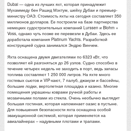
Dubai — одна из лучших яхт, которая принадлежит
Мухаммеду бен Рашид Мэхтум, шейху Дубаи и премьер-
министру ОАЭ. Стоимость яхты на сегодня составляет 350
миллионов долларов. Ее построили на базе партнерства
немецких судостроительных компаний Lurssen и Blohm +
Voss, однако чуть позже ее перевезли в Дубаи. Здесь ее
доработала компания Platinum Yachts. Разработкой
конструкцией судна занимался Эндрю Винчем.
Яхта оснащена двумя двигателями по 6323 кВт, что
позволяет ей разгоняться до 26 узлов. Судно способно в
течение четырех недель не заходить в порт, ведь запасы
топлива составляют 1 250 000 литров. На яхте много
гостевых сьютов и VIP-кают, 7 палуб, джакузи и бассейны,
большие лодки, вертолетная площадка и казино. Многие
помещения украшены коврами ручной работы и
мозаичными полами из стекла. Очень необычно выглядит
большая гостиная, которая напоминает оазис в пустыне.
Для повышения безопасности яхта оснащена особой
эвакуационной системой, которая применяется на
авиалайнерах – надувными плотами и трапами.