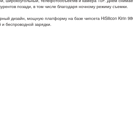
ой, широкоугольный, телефотообъектив и камера ToF. Днем снимае
курентов позади, в том числе благодаря ночному режиму съемки.
ый дизайн, мощную платформу на базе чипсета HiSilicon Kirin 98
й и беспроводной зарядки.