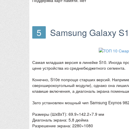
Поддержка карт памяти: нет
5
Samsung Galaxy S
Самая младшая версия в линейке S10. Иногда про
цене устройства из среднебюджетного сегмента.
Конечно, S10e попроще старших версий. Наприме
сверхширокоугольный модули), однако она лишила
клавише включения, а диагональ экрана поменьш
Зато установлен мощный чип Samsung Exynos 982
Размеры (ШxВxТ): 69.9×142.2×7.9 мм
Диагональ экрана: 5,8 дюйма
Разрешение экрана: 2280×1080