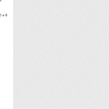
т
0 и 8