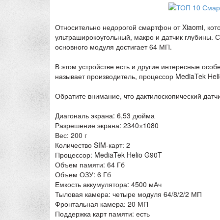
Относительно недорогой смартфон от Xiaomi, кот
ультраширокоугольный, макро и датчик глубины. 
основного модуля достигает 64 МП.
В этом устройстве есть и другие интересные особ
называет производитель, процессор MediaTek Hel
Обратите внимание, что дактилоскопический датчи
Диагональ экрана: 6,53 дюйма
Разрешение экрана: 2340×1080
Вес: 200 г
Количество SIM-карт: 2
Процессор: MediaTek Helio G90T
Объем памяти: 64 Гб
Объем ОЗУ: 6 Гб
Емкость аккумулятора: 4500 мАч
Тыловая камера: четыре модуля 64/8/2/2 МП
Фронтальная камера: 20 МП
Поддержка карт памяти: есть