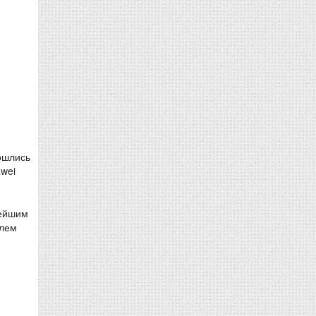
ошлись
awei
нейшим
улем