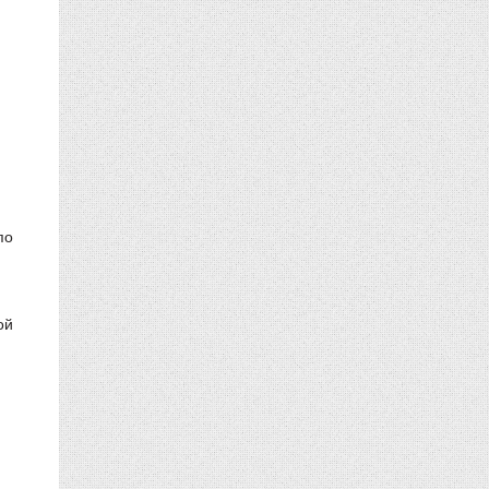
по
ой