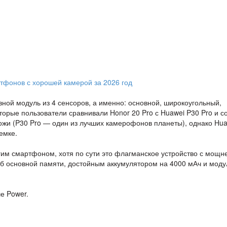
вной модуль из 4 сенсоров, а именно: основной, широкоугольный,
орые пользователи сравнивали Honor 20 Pro с Huawei P30 Pro и с
хожи (P30 Pro — один из лучших камерофонов планеты), однако Hu
емке.
гим смартфоном, хотя по сути это флагманское устройство с мощ
56 Гб основной памяти, достойным аккумулятором на 4000 мАч и мод
е Power.