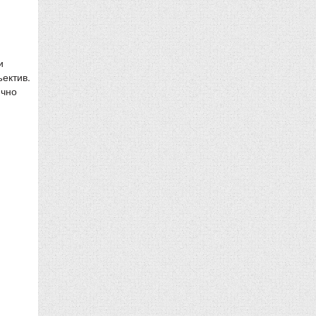
и
ъектив.
ично