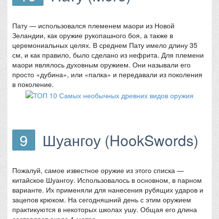
Пату — использовался племенем маори из Новой
Зеландии, как оружие рукопашного боя, а также в
церемониальных целях. В среднем Пату имело длину 35
см, и как правило, было сделано из нефрита. Для племени
маори являлось духовным оружием. Они называли его
просто «дубина», или «палка» и передавали из поколения
в поколение.
9
Шуангоу (HookSwords)
Пожалуй, самое известное оружие из этого списка —
китайское Шуангоу. Использовалось в основном, в парном
варианте. Их применяли для нанесения рубящих ударов и
зацепов крюком. На сегодняшний день с этим оружием
практикуются в некоторых школах ушу. Общая его длина
составляет около 1 метра.