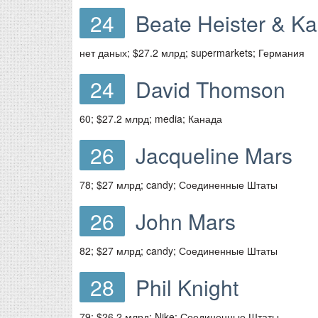
24
Beate Heister & Kar
нет даных; $27.2 млрд; supermarkets; Германия
24
David Thomson
60; $27.2 млрд; media; Канада
26
Jacqueline Mars
78; $27 млрд; candy; Соединенные Штаты
26
John Mars
82; $27 млрд; candy; Соединенные Штаты
28
Phil Knight
79; $26.2 млрд; Nike; Соединенные Штаты