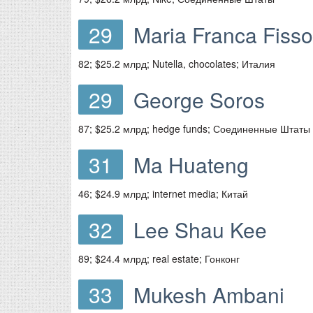
29
Maria Franca Fisso
82; $25.2 млрд; Nutella, chocolates; Италия
29
George Soros
87; $25.2 млрд; hedge funds; Соединенные Штаты
31
Ma Huateng
46; $24.9 млрд; internet media; Китай
32
Lee Shau Kee
89; $24.4 млрд; real estate; Гонконг
33
Mukesh Ambani