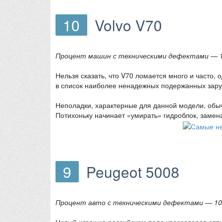
10
Volvo V70
Процент машин с техническими дефектами — 
Нельзя сказать, что V70 ломается много и часто,
в список наиболее ненадежных подержанных зару
Неполадки, характерные для данной модели, обыч
Потихоньку начинает «умирать» гидроблок, замена
9
Peugeot 5008
Процент авто с техническими дефектами — 10
Новый игрок на российском поле кроссоверов от