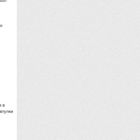
во
в в
втулки