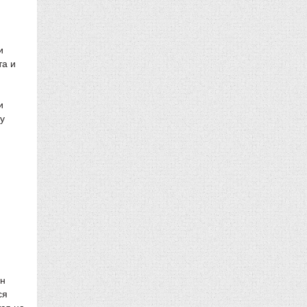
и
та и
и
у
ин
ся
ся на