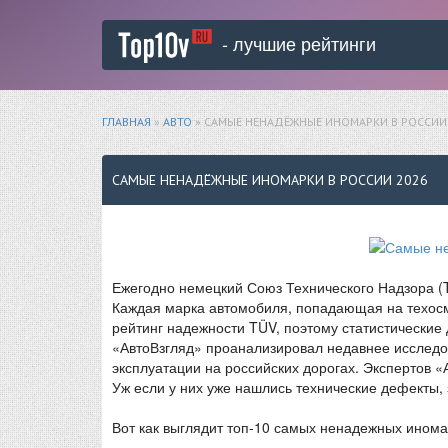
- лучшие рейтинги
ГЛАВНАЯ
»
АВТО
» САМЫЕ НЕНАДЁЖНЫЕ ИНОМАРКИ В РОССИИ
САМЫЕ НЕНАДЁЖНЫЕ ИНОМАРКИ В РОССИИ 2026
Ежегодно немецкий Союз Технического Надзора (
Каждая марка автомобиля, попадающая на техосмо
рейтинг надежности TÜV, поэтому статистические
«АвтоВзгляд» проанализировал недавнее исследов
эксплуатации на российских дорогах. Экспертов 
Уж если у них уже нашлись технические дефекты, 
Вот как выглядит топ-10 самых ненадежных иномар