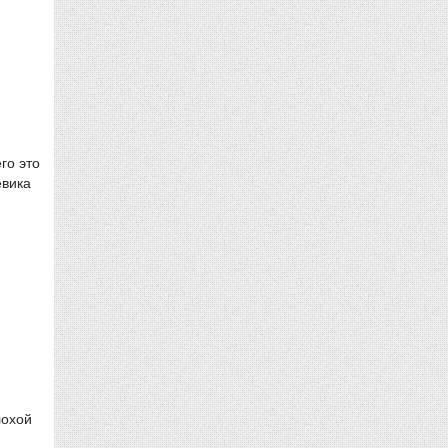
го это
евика
лохой