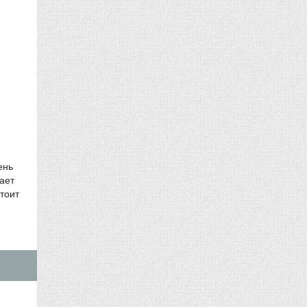
ень
ает
тоит