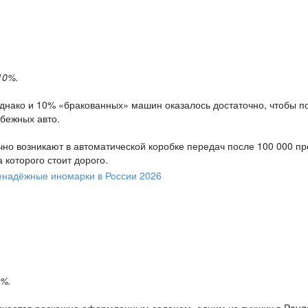
10%.
 однако и 10% «бракованных» машин оказалось достаточно, чтобы п
бежных авто.
но возникают в автоматической коробке передач после 100 000 пр
 которого стоит дорого.
%.
личается роскошно оформленным салоном, одним из лучших в Peug