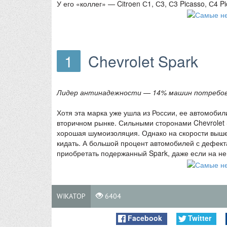
У его «коллег» — Citroen С1, С3, С3 Picasso, С4 P
1
Chevrolet Spark
Лидер антинадежности — 14% машин потребов
Хотя эта марка уже ушла из России, ее автомоби
вторичном рынке. Сильными сторонами Chevrolet 
хорошая шумоизоляция. Однако на скорости выше
кидать. А большой процент автомобилей с дефект
приобретать подержанный Spark, даже если на не
WIKATOP
6404
Facebook
Twitter