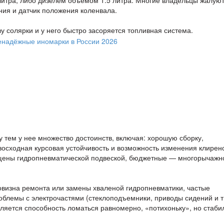
ия и датчик положения коленвала.
ву солярки и у него быстро засоряется топливная система.
у тем у нее множество достоинств, включая: хорошую сборку,
осходная курсовая устойчивость и возможность изменения клирен
щены гидропневматической подвеской, бюджетные — многорычажн
говизна ремонта или замены хваленой гидропневматики, частые
облемы с электрочастями (стеклоподъемники, приводы сидений и т.
ляется способность ломаться равномерно, «потихоньку», но стаби