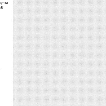
тулки
lt
а