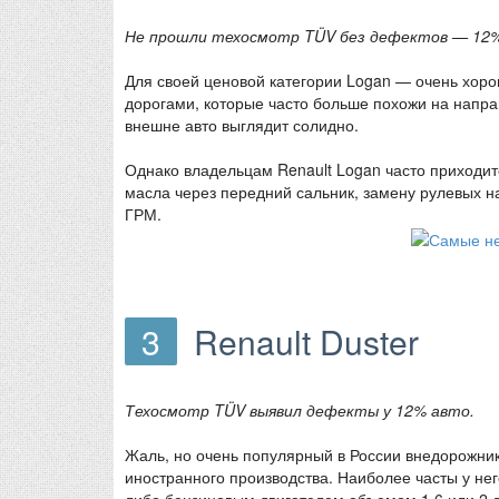
Не прошли техосмотр TÜV без дефектов — 12%
Для своей ценовой категории Logan — очень хор
дорогами, которые часто больше похожи на напра
внешне авто выглядит солидно.
Однако владельцам Renault Logan часто приходит
масла через передний сальник, замену рулевых н
ГРМ.
3
Renault Duster
Техосмотр TÜV выявил дефекты у 12% авто.
Жаль, но очень популярный в России внедорожни
иностранного производства. Наиболее часты у не
либо бензиновым двигателем объемом 1.6 или 2 