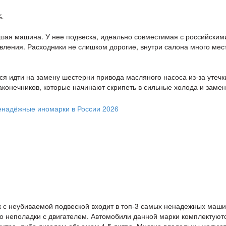
.
ошая машина. У нее подвеска, идеально совместимая с российским
вления. Расходники не слишком дорогие, внутри салона много мес
ся идти на замену шестерни привода масляного насоса из-за утечк
аконечников, которые начинают скрипеть в сильные холода и замен
к с неубиваемой подвеской входит в топ-3 самых ненадежных маш
го неполадки с двигателем. Автомобили данной марки комплектуют
литра, либо дизелем объемом 1.5 литра. Многие владельцы жалуют