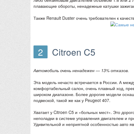
плавающие обороты, ненадежные катушки зажиган
Также Renault Duster очень требователен к качест
2
Citroen C5
Автомобиль очень ненадежен — 13% отказов.
Эта модель нечасто встречается в России. А межд
комфортабельный салон, очень плавный ход, прев
широком диапазоне. Более дорогие модели осна
подвеской, такой же как у Peugeot 407.
Хватает у Citroen C5 и «больных мест». Это доро
неполадки в системе управления двигателем и пр
Удивительной и неприятной особенностью авто яв