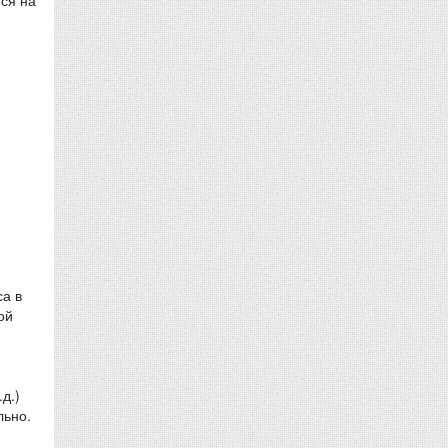
са в
ой
д.)
льно.