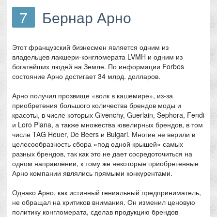
7
Бернар Арно
Этот французский бизнесмен является одним из
владельцев лакшери-конгломерата LVMH и одним из
богатейших людей на Земле. По информации Forbes
состояние Арно достигает 34 млрд. долларов.
Арно получил прозвище «волк в кашемире», из-за
приобретения большого количества брендов моды и
красоты, в числе которых Givenchy, Guerlain, Sephora, Fendi
и Loro Piana, а также множества ювелирных брендов, в том
числе TAG Heuer, De Beers и Bulgari. Многие не верили в
целесообразность сбора «под одной крышей» самых
разных брендов, так как это не дает сосредоточиться на
одном направлении, к тому же некоторые приобретенные
Арно компании являлись прямыми конкурентами.
Однако Арно, как истинный гениальный предприниматель,
не обращал на критиков внимания. Он изменил ценовую
политику конгломерата, сделав продукцию брендов