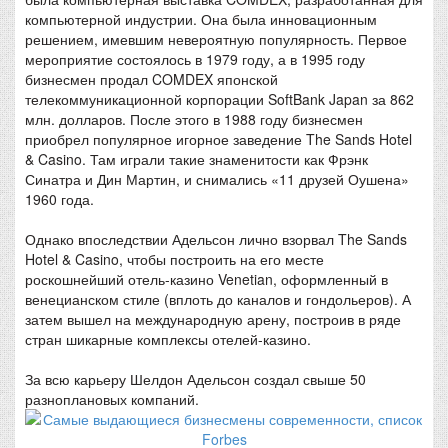
компьютерной индустрии. Она была инновационным
решением, имевшим невероятную популярность. Первое
мероприятие состоялось в 1979 году, а в 1995 году
бизнесмен продал COMDEX японской
телекоммуникационной корпорации SoftBank Japan за 862
млн. долларов. После этого в 1988 году бизнесмен
приобрел популярное игорное заведение The Sands Hotel
& Casino. Там играли такие знаменитости как Фрэнк
Синатра и Дин Мартин, и снимались «11 друзей Оушена»
1960 года.
Однако впоследствии Адельсон лично взорвал The Sands
Hotel & Casino, чтобы построить на его месте
роскошнейший отель-казино Venetian, оформленный в
венецианском стиле (вплоть до каналов и гондольеров). А
затем вышел на международную арену, построив в ряде
стран шикарные комплексы отелей-казино.
За всю карьеру Шелдон Адельсон создал свыше 50
разноплановых компаний.