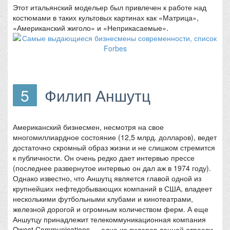
Этот итальянский модельер был привлечен к работе над
костюмами в таких культовых картинах как «Матрица»,
«Американский жиголо» и «Неприкасаемые».
5
Филип Аншутц
Американский бизнесмен, несмотря на свое
многомиллиардное состояние (12,5 млрд. долларов), ведет
достаточно скромный образ жизни и не слишком стремится
к публичности. Он очень редко дает интервью прессе
(последнее развернутое интервью он дал аж в 1974 году).
Однако известно, что Аншутц является главой одной из
крупнейших нефтедобывающих компаний в США, владеет
несколькими футбольными клубами и кинотеатрами,
железной дорогой и огромным количеством ферм. А еще
Аншутцу принадлежит телекоммуникационная компания
Qwest Communications — одна из лидеров данной отрасли