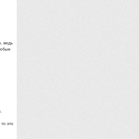
, ведь
Любые
.
 то это