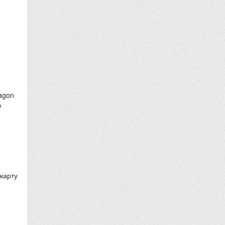
agon
е
карту