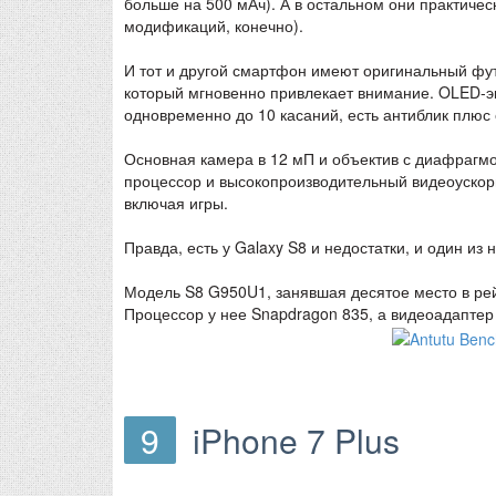
больше на 500 мАч). А в остальном они практичес
модификаций, конечно).
И тот и другой смартфон имеют оригинальный фу
который мгновенно привлекает внимание. OLED-э
одновременно до 10 касаний, есть антиблик плюс
Основная камера в 12 мП и объектив с диафрагмо
процессор и высокопроизводительный видеоускори
включая игры.
Правда, есть у Galaxy S8 и недостатки, и один из 
Модель S8 G950U1, занявшая десятое место в рей
Процессор у нее Snapdragon 835, а видеоадаптер 
9
iPhone 7 Plus