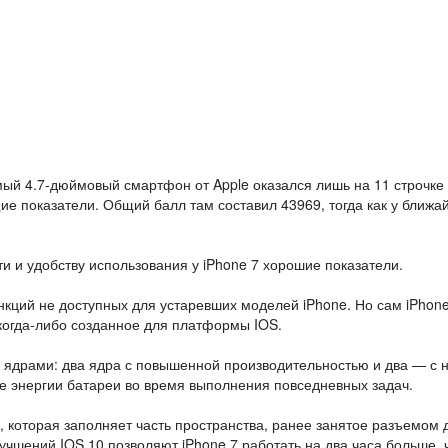
й 4.7-дюймовый смартфон от Apple оказался лишь на 11 строчке
щие показатели. Общий балл там составил 43969, тогда как у ближа
и и удобству использования у iPhone 7 хорошие показатели.
кций не доступных для устаревших моделей iPhone. Но сам iPhone
когда-либо созданное для платформы IOS.
я ядрами: два ядра с повышенной производительностью и два — с 
е энергии батареи во время выполнения повседневных задач.
, которая заполняет часть пространства, ранее занятое разъемом 
учшений IOS 10 позволяют iPhone 7 работать на два часа больше, 