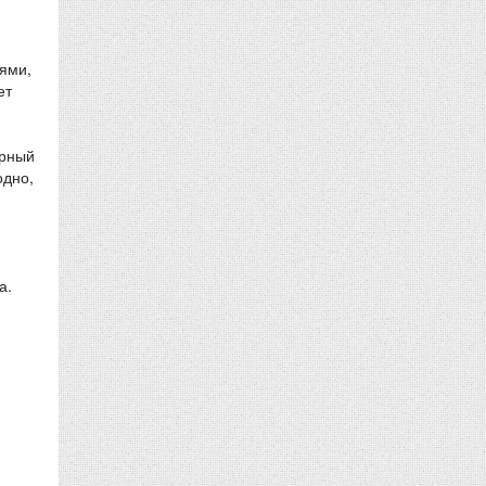
ями,
ет
ерный
одно,
а.