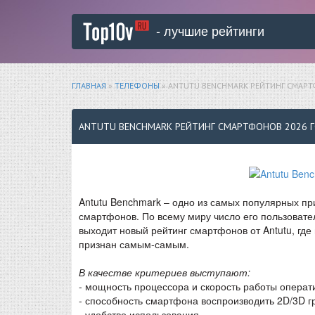
- лучшие рейтинги
ГЛАВНАЯ
»
ТЕЛЕФОНЫ
» ANTUTU BENCHMARK РЕЙТИНГ СМАР
ANTUTU BENCHMARK РЕЙТИНГ СМАРТФОНОВ 2026 
Antutu Benchmark – одно из самых популярных п
смартфонов. По всему миру число его пользовате
выходит новый рейтинг смартфонов от Antutu, гд
признан самым-самым.
В качестве критериев выступают:
- мощность процессора и скорость работы операт
- способность смартфона воспроизводить 2D/3D г
- удобство использования.