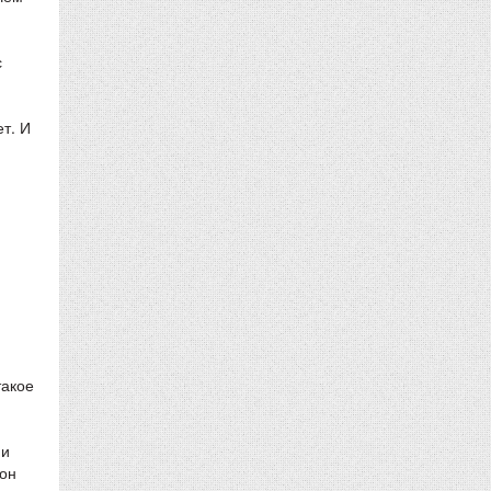
с
т. И
такое
 и
 он