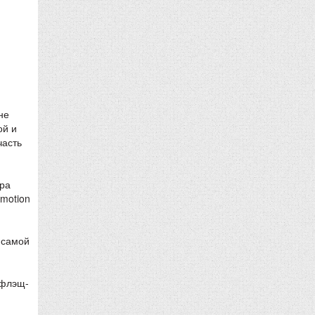
не
ой и
часть
ера
 motion
 самой
 флэщ-