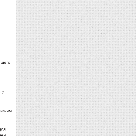
йшего
 7
низким
для
чем