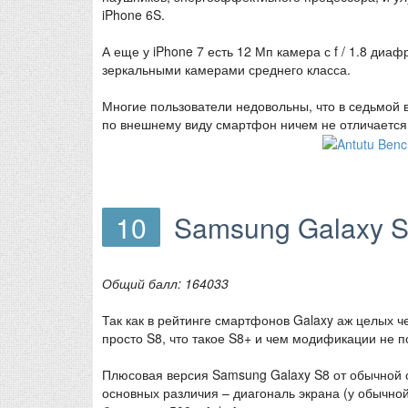
iPhone 6S.
А еще у iPhone 7 есть 12 Мп камера с f / 1.8 диа
зеркальными камерами среднего класса.
Многие пользователи недовольны, что в седьмой в
по внешнему виду смартфон ничем не отличается 
10
Samsung Galaxy S
Общий балл: 164033
Так как в рейтинге смартфонов Galaxy аж целых 
просто S8, что такое S8+ и чем модификации не по
Плюсовая версия Samsung Galaxy S8 от обычной о
основных различия – диагональ экрана (у обычной