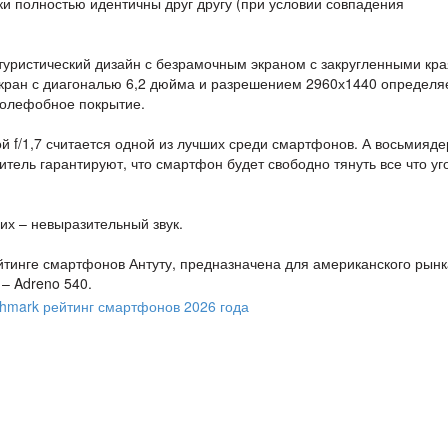
ки полностью идентичны друг другу (при условии совпадения
туристический дизайн с безрамочным экраном с закругленными кра
кран с диагональю 6,2 дюйма и разрешением 2960х1440 определя
 олефобное покрытие.
й f/1,7 считается одной из лучших среди смартфонов. А восьмияд
тель гарантируют, что смартфон будет свободно тянуть все что уг
них – невыразительный звук.
тинге смартфонов Антуту, предназначена для американского рынк
– Adreno 540.