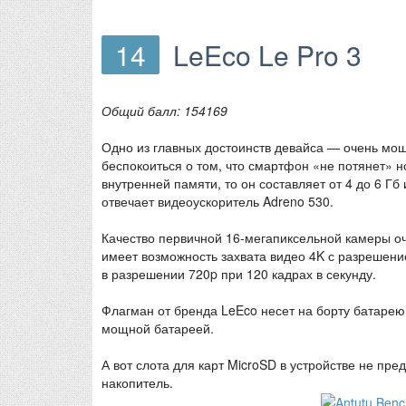
14
LeEco Le Pro 3
Общий балл: 154169
Одно из главных достоинств девайса — очень мощ
беспокоиться о том, что смартфон «не потянет» 
внутренней памяти, то он составляет от 4 до 6 Гб
отвечает видеоускоритель Adreno 530.
Качество первичной 16-мегапиксельной камеры о
имеет возможность захвата видео 4K с разрешение
в разрешении 720p при 120 кадрах в секунду.
Флагман от бренда LeEco несет на борту батарею 
мощной батареей.
А вот слота для карт MicroSD в устройстве не п
накопитель.