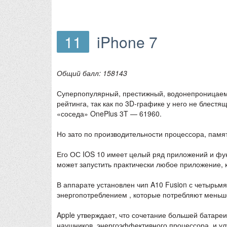
11
iPhone 7
Общий балл: 158143
Суперпопулярный, престижный, водонепроницаемы
рейтинга, так как по 3D-графике у него не блестя
«соседа» OnePlus 3T — 61960.
Но зато по производительности процессора, памят
Его ОС IOS 10 имеет целый ряд приложений и фун
может запустить практически любое приложение, 
В аппарате установлен чип A10 Fusion с четырьм
энергопотреблением , которые потребляют меньш
Apple утверждает, что сочетание большей батареи
наушников, энергоэффективного процессора, и ул