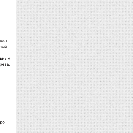
меет
сный
льным
рева.
тро