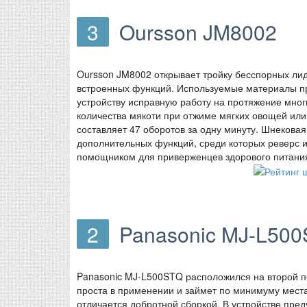
3
Oursson JM8002
Oursson JM8002 открывает тройку бесспорных ли
встроенных функций. Используемые материалы пр
устройству исправную работу на протяжение мног
количества мякоти при отжиме мягких овощей или 
составляет 47 оборотов за одну минуту. Шнекова
дополнительных функций, среди которых реверс и
помощником для приверженцев здорового питани
2
Panasonic MJ-L50
Panasonic MJ-L500STQ расположился на второй п
проста в применении и займет по минимуму места
отличается добротной сборкой. В устройстве пре