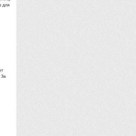
р для
ет
 За