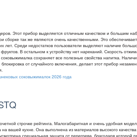
деров. Этот прибор выделяется отличным качеством и большим на
и сборке так же являются очень качественными. Это обеспечивает
их лет. Среди недостатков пользователи выделяют наличие больш
фруктов. В остальном к устройству нет нареканий. Скорость отжим
я соковыжималка сохраняет все полезные свойства напитка. Наличи
 блокировка от случайного включения, делает этот прибор незам
я.
0STQ
очетной строчке рейтинга. Малогабаритная и очень удобная модел
 на вашей кухне. Она выполнена из материалов высокого качества
дусмотрена специальная защита от перегрева, благодаря которой 