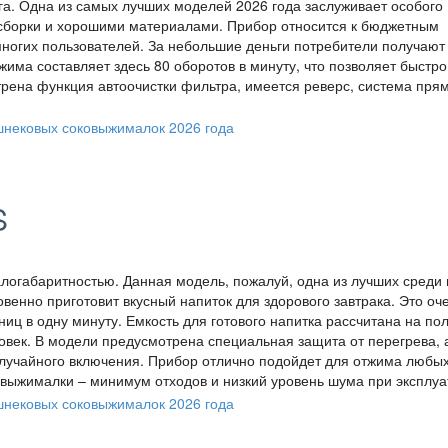
га. Одна из самых лучших моделей 2026 года заслуживает особого
сборки и хорошими материалами. Прибор относится к бюджетным
 многих пользователей. За небольшие деньги потребители получают
има составляет здесь 80 оборотов в минуту, что позволяет быстро
трена функция автоочистки фильтра, имеется реверс, система пря
S
габаритностью. Данная модель, пожалуй, одна из лучших среди 
енно приготовит вкусный напиток для здорового завтрака. Это оч
иц в одну минуту. Емкость для готового напитка рассчитана на пол
ловек. В модели предусмотрена специальная защита от перегрева, 
случайного включения. Прибор отлично подойдет для отжима любы
выжималки – минимум отходов и низкий уровень шума при эксплуа