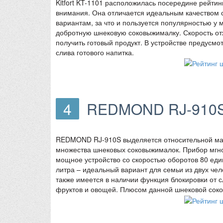
Kitfort KT-1101 расположилась посередине рейтин
внимания. Она отличается идеальным качеством 
вариантам, за что и пользуется популярностью у
добротную шнековую соковыжималку. Скорость отж
получить готовый продукт. В устройстве предусмо
слива готового напитка.
4
REDMOND RJ-910
REDMOND RJ-910S выделяется относительной мало
множества шнековых соковыжималок. Прибор мгнов
мощное устройство со скоростью оборотов 80 един
литра – идеальный вариант для семьи из двух че
также имеется в наличии функция блокировки от 
фруктов и овощей. Плюсом данной шнековой соко