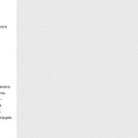
мого
всего
ень
-
а
х
тации.