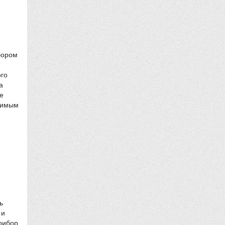
бором
ого
а
е
енимым
ь
 и
прибор