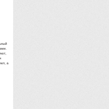
льный
ами.
яют,
и
мл, а