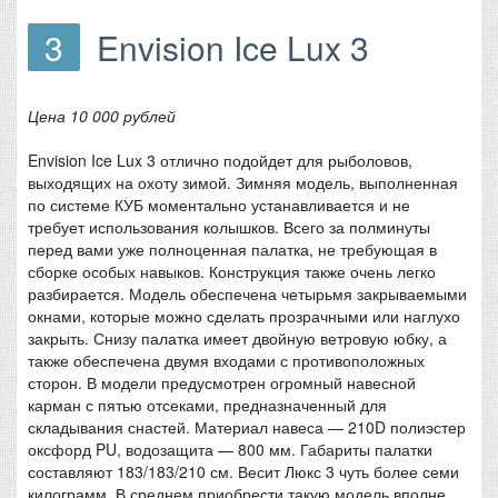
3
Envision Ice Lux 3
Цена 10 000 рублей
Envision Ice Lux 3 отлично подойдет для рыболовов,
выходящих на охоту зимой. Зимняя модель, выполненная
по системе КУБ моментально устанавливается и не
требует использования колышков. Всего за полминуты
перед вами уже полноценная палатка, не требующая в
сборке особых навыков. Конструкция также очень легко
разбирается. Модель обеспечена четырьмя закрываемыми
окнами, которые можно сделать прозрачными или наглухо
закрыть. Снизу палатка имеет двойную ветровую юбку, а
также обеспечена двумя входами с противоположных
сторон. В модели предусмотрен огромный навесной
карман с пятью отсеками, предназначенный для
складывания снастей. Материал навеса — 210D полиэстер
оксфорд PU, водозащита — 800 мм. Габариты палатки
составляют 183/183/210 см. Весит Люкс 3 чуть более семи
килограмм. В среднем приобрести такую модель вполне