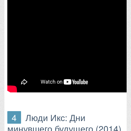
4
Люди Икс: Дни
минувшего будущего (2014)