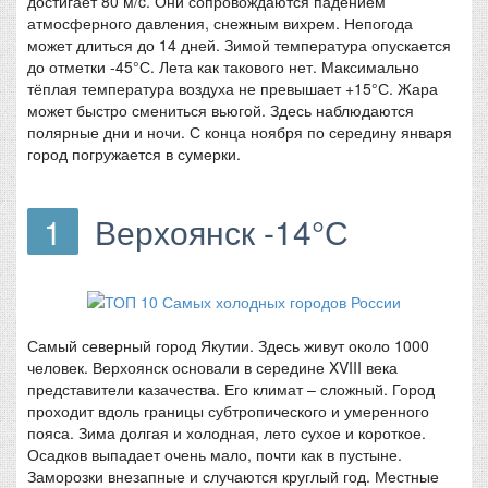
достигает 80 м/c. Они сопровождаются падением
атмосферного давления, снежным вихрем. Непогода
может длиться до 14 дней. Зимой температура опускается
до отметки -45°С. Лета как такового нет. Максимально
тёплая температура воздуха не превышает +15°С. Жара
может быстро смениться вьюгой. Здесь наблюдаются
полярные дни и ночи. С конца ноября по середину января
город погружается в сумерки.
1
Верхоянск -14°С
Самый северный город Якутии. Здесь живут около 1000
человек. Верхоянск основали в середине XVIII века
представители казачества. Его климат – сложный. Город
проходит вдоль границы субтропического и умеренного
пояса. Зима долгая и холодная, лето сухое и короткое.
Осадков выпадает очень мало, почти как в пустыне.
Заморозки внезапные и случаются круглый год. Местные