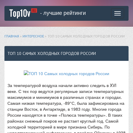
- лучшие рейтинги
Toggle
navigati
ГЛАВНАЯ
»
ИНТЕРЕСНОЕ
» ТОП 10 САМЫХ ХОЛОДНЫХ ГОРОДОВ РОССИИ
ТОП 10 САМЫХ ХОЛОДНЫХ ГОРОДОВ РОССИИ
За температурой воздуха начали активно следить в XVI
веке. С тех пор ведутся регулярные записи температурных
максимумов и минимумов в различных странах и городах.
Самая низкая температура, -89°С, была зафиксирована на
станции Восток, в Антарктиде, в 1983 году. Многие города
России находятся в точке «Полюса температуры». В таких
районах снежный покров не растает круглый год. Самой
холодной территорией в мире признана Сибирь. По
неподтвержденной информации, в посёлке Оймякон в 1938