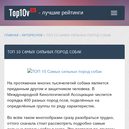
- лучшие рейтинги
Toggle
navigati
ГЛАВНАЯ
»
ИНТЕРЕСНОЕ
» ТОП 10 САМЫХ СИЛЬНЫХ ПОРОД СОБАК
ТОП 10 САМЫХ СИЛЬНЫХ ПОРОД СОБАК
На протяжении многих тысячелетий собака является
преданным другом и защитником человека. В
Международной Кинологической Ассоциации числится
порядка 400 разных пород псов, поделённых на
определённые группы по ряду характеристик.
Во всём таком многообразии сразу разобраться трудно,
оттого сначала стоит рассмотреть подробно самые
сильные породы собак в мире. Это позволит по-другому