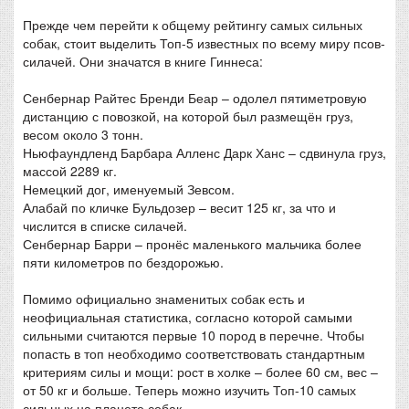
Прежде чем перейти к общему рейтингу самых сильных
собак, стоит выделить Топ-5 известных по всему миру псов-
силачей. Они значатся в книге Гиннеса:
Сенбернар Райтес Бренди Беар – одолел пятиметровую
дистанцию с повозкой, на которой был размещён груз,
весом около 3 тонн.
Ньюфаундленд Барбара Алленс Дарк Ханс – сдвинула груз,
массой 2289 кг.
Немецкий дог, именуемый Зевсом.
Алабай по кличке Бульдозер – весит 125 кг, за что и
числится в списке силачей.
Сенбернар Барри – пронёс маленького мальчика более
пяти километров по бездорожью.
Помимо официально знаменитых собак есть и
неофициальная статистика, согласно которой самыми
сильными считаются первые 10 пород в перечне. Чтобы
попасть в топ необходимо соответствовать стандартным
критериям силы и мощи: рост в холке – более 60 см, вес –
от 50 кг и больше. Теперь можно изучить Топ-10 самых
сильных на планете собак.