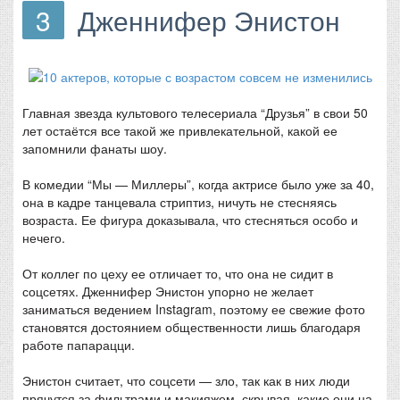
3
Дженнифер Энистон
Главная звезда культового телесериала “Друзья” в свои 50
лет остаётся все такой же привлекательной, какой ее
запомнили фанаты шоу.
В комедии “Мы — Миллеры”, когда актрисе было уже за 40,
она в кадре танцевала стриптиз, ничуть не стесняясь
возраста. Ее фигура доказывала, что стесняться особо и
нечего.
От коллег по цеху ее отличает то, что она не сидит в
соцсетях. Дженнифер Энистон упорно не желает
заниматься ведением Instagram, поэтому ее свежие фото
становятся достоянием общественности лишь благодаря
работе папарацци.
Энистон считает, что соцсети — зло, так как в них люди
прячутся за фильтрами и макияжем, скрывая, какие они на