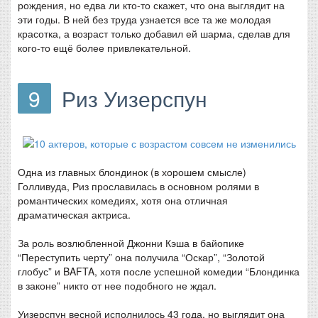
рождения, но едва ли кто-то скажет, что она выглядит на
эти годы. В ней без труда узнается все та же молодая
красотка, а возраст только добавил ей шарма, сделав для
кого-то ещё более привлекательной.
9
Риз Уизерспун
Одна из главных блондинок (в хорошем смысле)
Голливуда, Риз прославилась в основном ролями в
романтических комедиях, хотя она отличная
драматическая актриса.
За роль возлюбленной Джонни Кэша в байопике
“Переступить черту” она получила “Оскар”, “Золотой
глобус” и BAFTA, хотя после успешной комедии “Блондинка
в законе” никто от нее подобного не ждал.
Уизерспун весной исполнилось 43 года, но выглядит она