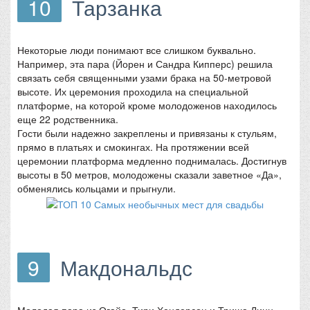
10
Тарзанка
Некоторые люди понимают все слишком буквально.
Например, эта пара (Йорен и Сандра Кипперс) решила
связать себя священными узами брака на 50-метровой
высоте. Их церемония проходила на специальной
платформе, на которой кроме молодоженов находилось
еще 22 родственника.
Гости были надежно закреплены и привязаны к стульям,
прямо в платьях и смокингах. На протяжении всей
церемонии платформа медленно поднималась. Достигнув
высоты в 50 метров, молодожены сказали заветное «Да»,
обменялись кольцами и прыгнули.
9
Макдональдс
Молодая пара из Огайо, Тири Хендерсон и Триша Линн