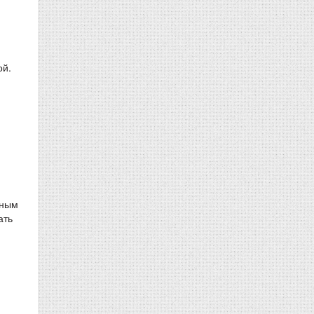
ой.
дным
ать