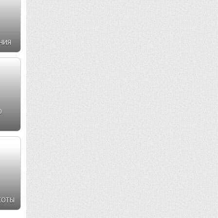
НИЯ
Ю
СОТЫ