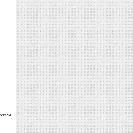
,
мозоли