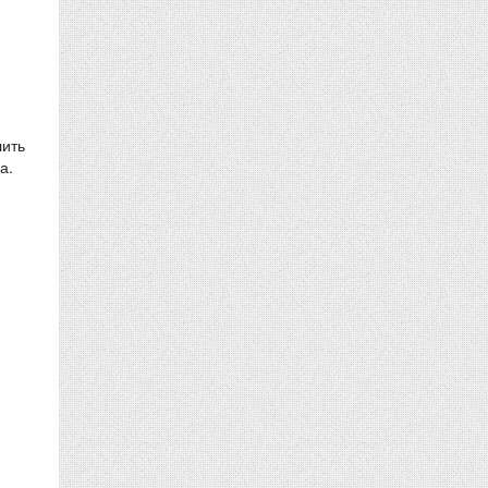
лить
а.