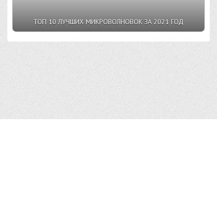
ТОП 10 ЛУЧШИХ МИКРОВОЛНОВОК ЗА 2021 ГОД
Top10v.Ru © 2023 |
Условия пользования
|
Конфиденциальность
|
Правообладателям
|
О сайте
| admin@top10v.ru
Использование материалов Top10v.Ru разрешено только с