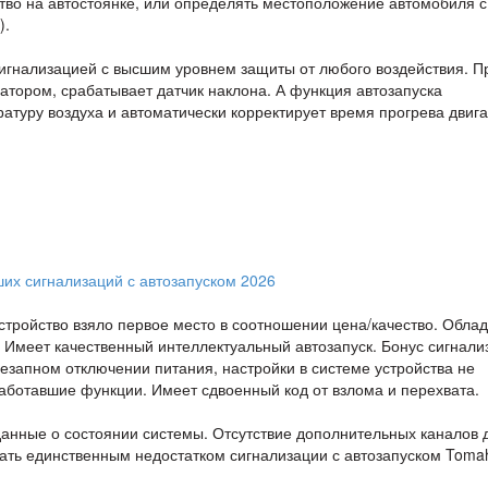
тво на автостоянке, или определять местоположение автомобиля с
).
игнализацией с высшим уровнем защиты от любого воздействия. П
атором, срабатывает датчик наклона. А функция автозапуска
туру воздуха и автоматически корректирует время прогрева двига
стройство взяло первое место в соотношении цена/качество. Обла
Имеет качественный интеллектуальный автозапуск. Бонус сигнали
незапном отключении питания, настройки в системе устройства не
работавшие функции. Имеет сдвоенный код от взлома и перехвата.
данные о состоянии системы. Отсутствие дополнительных каналов 
ать единственным недостатком сигнализации с автозапуском Toma