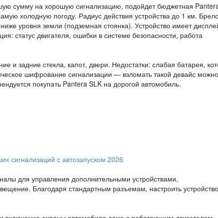
шую сумму на хорошую сигнализацию, подойдет бюджетная Pantera
амую холодную погоду. Радиус действия устройства до 1 км. Брел
ниже уровня земли (подземная стоянка). Устройство имеет диспле
я: статус двигателя, ошибки в системе безопасности, работа
ие и задние стекла, капот, двери. Недостатки: слабая батарея, ко
ическое шифрование сигнализации — взломать такой девайс можно
ндуется покупать Pantera SLK на дорогой автомобиль.
каналы для управления дополнительными устройствами,
овещение. Благодаря стандартным разъемам, настроить устройств
 и включение охраны автомобиля даже с работающим двигателем.