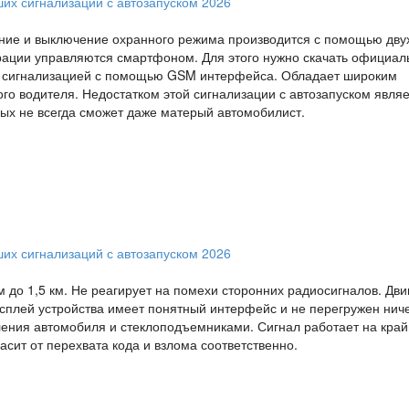
ние и выключение охранного режима производится с помощью дву
ерации управляются смартфоном. Для этого нужно скачать официал
ть сигнализацией с помощью GSM интерфейса. Обладает широким
го водителя. Недостатком этой сигнализации с автозапуском явля
рых не всегда сможет даже матерый автомобилист.
м до 1,5 км. Не реагирует на помехи сторонних радиосигналов. Дви
исплей устройства имеет понятный интерфейс и не перегружен нич
ления автомобиля и стеклоподъемниками. Сигнал работает на кра
асит от перехвата кода и взлома соответственно.