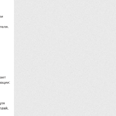
ри
теля.
дает
зации:
для
hawk.