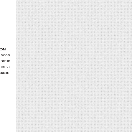
ком
налов
можно
лостых
можно