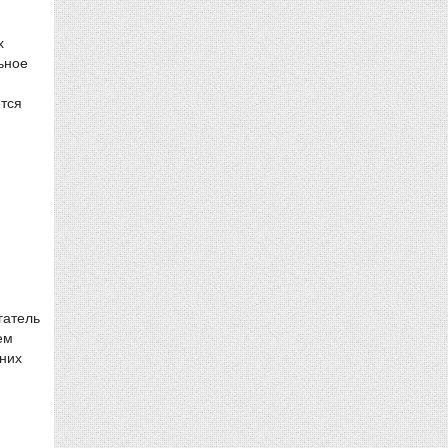
х
ьное
ется
гатель
ем
йних