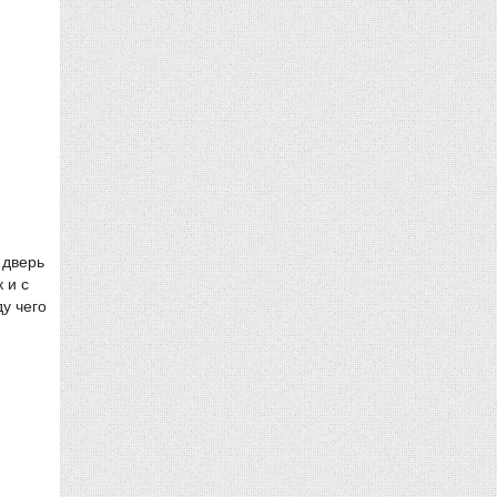
 дверь
 и с
у чего