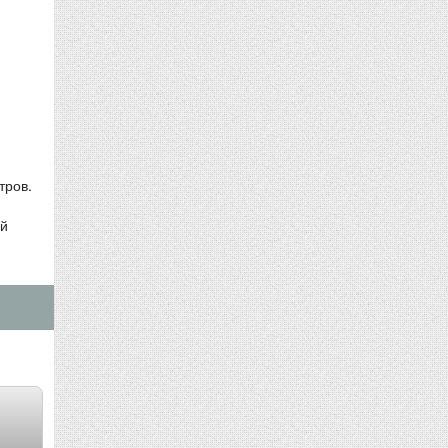
тров.
и
ой