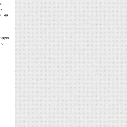
.
ок
й, на
торую
 с
о