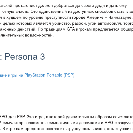
атский протагонист должен добраться до своего дяди и дать ему
ютную власть. Это единственный из доступных способов стать гл
ся в худшем по уровню преступности городе Америке – Чайнатауне.
 целью которых является убийство, разбой, угон автомобиля, торг
озаконных действий. По традициям GTA игрокам предлагается обши
олнительных возможностей.
: Persona 3
JRPG для PSP. Эта игра, в которой удивительным образом сочетаютс
ий симулятор знакомств с симпатичными девочками и RPG с закруч
 игре вам предстоит возглавить группу школьников, столкнувшихс