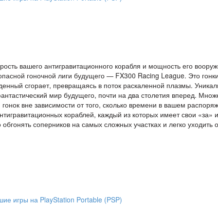
рость вашего антигравитационного корабля и мощность его вооруж
опасной гоночной лиги будущего — FX300 Racing League. Это гонк
жденный сгорает, превращаясь в поток раскаленной плазмы. Уника
антастический мир будущего, почти на два столетия вперед. Множ
 гонок вне зависимости от того, сколько времени в вашем распоря
нтигравитационных кораблей, каждый из которых имеет свои «за» 
 обгонять соперников на самых сложных участках и легко уходить о