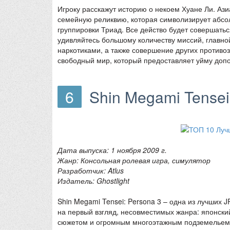
Игроку расскажут историю о некоем Хуане Ли. Ази
семейную реликвию, которая символизирует абсол
группировки Триад. Все действо будет совершать
удивляйтесь большому количеству миссий, главной
наркотиками, а также совершение других против
свободный мир, который предоставляет уйму доп
6
Shin Megami Tensei
Дата выпуска: 1 ноября 2009 г.
Жанр: Консольная ролевая игра, симулятор
Разработчик: Atlus
Издатель: Ghostlight
Shin Megami Tensei: Persona 3 – одна из лучших 
на первый взгляд, несовместимых жанра: японск
сюжетом и огромным многоэтажным подземельем. В