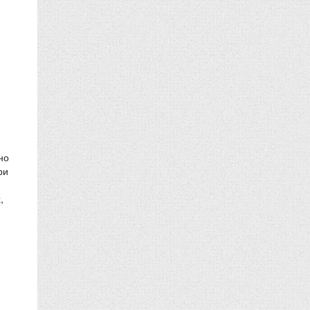
но
ри
,