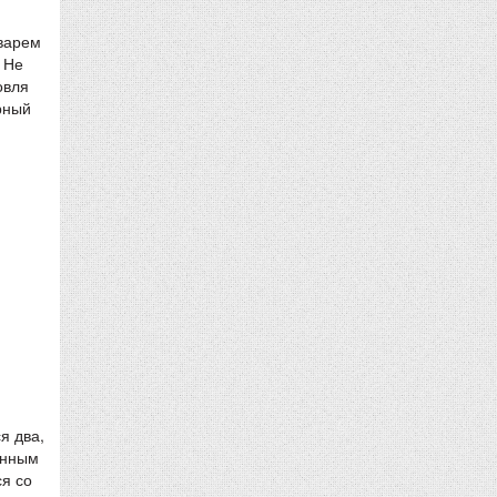
аварем
 Не
овля
рный
я два,
енным
я со