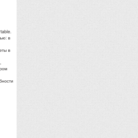
table.
ью: в
еты в
,
ором
бности