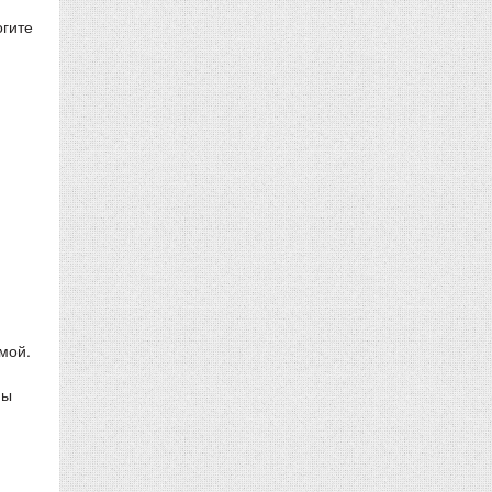
огите
мой.
ны