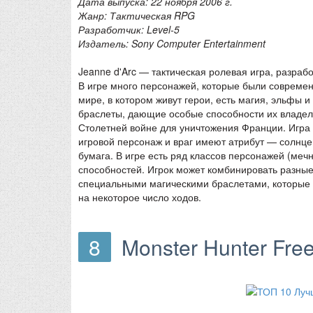
Дата выпуска: 22 ноября 2006 г.
Жанр: Тактическая RPG
Разработчик: Level-5
Издатель: Sony Computer Entertainment
Jeanne d'Arc — тактическая ролевая игра, разраб
В игре много персонажей, которые были современ
мире, в котором живут герои, есть магия, эльфы 
браслеты, дающие особые способности их владель
Столетней войне для уничтожения Франции. Игра
игровой персонаж и враг имеют атрибут — солнце
бумага. В игре есть ряд классов персонажей (мечн
способностей. Игрок может комбинировать разны
специальными магическими браслетами, которые 
на некоторое число ходов.
8
Monster Hunter Fre