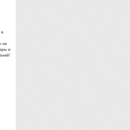
 в
ы не
ары и
аний!