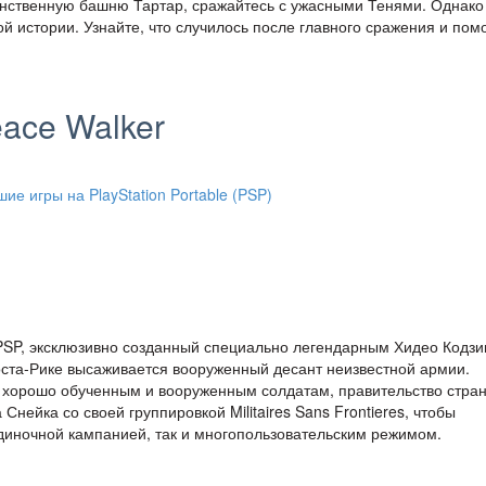
нственную башню Тартар, сражайтесь с ужасными Тенями. Однако
 истории. Узнайте, что случилось после главного сражения и пом
eace Walker
я PSP, эксклюзивно созданный специально легендарным Хидео Кодзи
Коста-Рике высаживается вооруженный десант неизвестной армии.
ь хорошо обученным и вооруженным солдатам, правительство стра
нейка со своей группировкой Militaires Sans Frontieres, чтобы
одиночной кампанией, так и многопользовательским режимом.