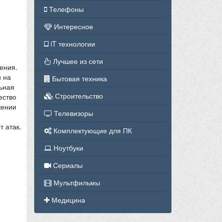
Телефоны
Интересное
iT технологии
Лучшее из сети
ения.
и на
Бытовая техника
льная
Строительство
ество
жении
Телевизоры
и
т атак.
Комплектующие для ПК
Ноутбуки
Сериалы
Мультфильмы
Медицина