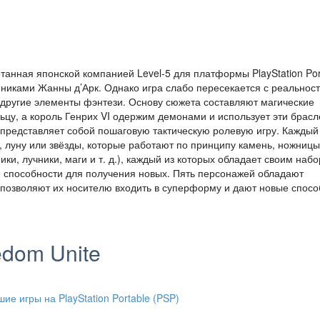
отанная японской компанией Level-5 для платформы PlayStation Por
никами Жанны д’Арк. Однако игра слабо пересекается с реальност
и другие элементы фэнтези. Основу сюжета составляют магические
цу, а король Генрих VI одержим демонами и использует эти брасл
 представляет собой пошаговую тактическую ролевую игру. Каждый
, луну или звёзды, которые работают по принципу камень, ножницы
ики, лучники, маги и т. д.), каждый из которых обладает своим наб
е способности для получения новых. Пять персонажей обладают
позволяют их носителю входить в суперформу и дают новые спосо
edom Unite