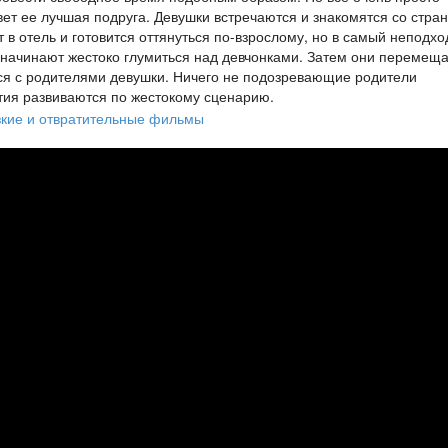
ивет ее лучшая подруга. Девушки встречаются и знакомятся со стра
т в отель и готовится оттянуться по-взрослому, но в самый неподх
 начинают жестоко глумиться над девчонками. Затем они перемещ
тся с родителями девушки. Ничего не подозревающие родители
тия развиваются по жестокому сценарию.