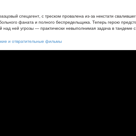
азцовый спецагент, с треском провалена из-за некстати свалившег
тбольного фаната и полного беспредельщика. Теперь герою предст
ей над ней угрозы — практически невыполнимая задача в тандеме с