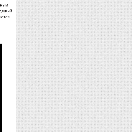
нным
одящий
аются