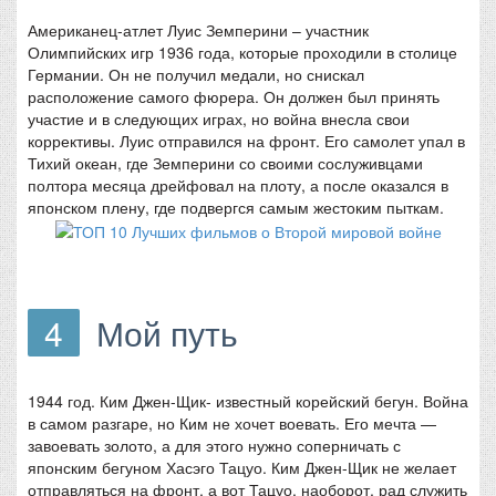
Американец-атлет Луис Земперини – участник
Олимпийских игр 1936 года, которые проходили в столице
Германии. Он не получил медали, но снискал
расположение самого фюрера. Он должен был принять
участие и в следующих играх, но война внесла свои
коррективы. Луис отправился на фронт. Его самолет упал в
Тихий океан, где Земперини со своими сослуживцами
полтора месяца дрейфовал на плоту, а после оказался в
японском плену, где подвергся самым жестоким пыткам.
4
Мой путь
1944 год. Ким Джен-Щик- известный корейский бегун. Война
в самом разгаре, но Ким не хочет воевать. Его мечта —
завоевать золото, а для этого нужно соперничать с
японским бегуном Хасэго Тацуо. Ким Джен-Щик не желает
отправляться на фронт, а вот Тацуо, наоборот, рад служить