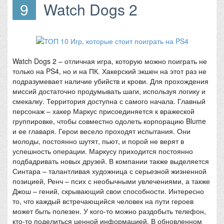
9
Watch Dogs 2
Watch Dogs 2 – отличная игра, которую можно поиграть не
только на PS4, но и на ПК. Хакерский экшен на этот раз не
подразумевает наличие убийств и крови. Для прохождения
миссий достаточно продумывать шаги, используя логику и
смекалку. Территория доступна с самого начала. Главный
персонаж – хакер Маркус присоединяется к вражеской
группировке, чтобы совместно одолеть корпорацию Blume
и ее главаря. Герои весело проходят испытания. Они
молоды, постоянно шутят, пьют, и порой не верят в
успешность операции. Маркусу приходится постоянно
подбадривать новых друзей. В компании также выделяется
Синтара – талантливая художница с серьезной жизненной
позицией, Ренч – псих с необычными увлечениями, а также
Джош – гений, скрывающий свои способности. Интересно
то, что каждый встречающийся человек на пути героев
может быть полезен. У кого-то можно раздобыть телефон,
кто-то поделиться ценной информацией. В обновленном