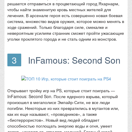
решается отправиться в процветающий город Яхарнарм,
чтобы найти знаменитую кровь местных жителей для
лечения. В арсенале героя есть совершенно новая боевая
система, множество видов оружия, которое можно менять в
ходе сражений. Только благодаря силе, смекалке и
невероятным усилиям странник сможет пройти ужасающие
уголки проклятого города и не стать одним из монстров.
3
InFamous: Second Son
Открывает тройку игр на PS, которые стоит поиграть —
InFamous: Second Son. После ядерного взрыва, который
произошел в мегаполисе Эмпайр-Сити, не все люди
погибли. Некоторые из них превратились в мутантов или,
как их еще называют, «проводников», а также
«биотеррористов». Новый вид людей обладает
способностью поглощать энергию воды и огня, умеет
летать, ускоряться, стрелять молнией. Главный герой