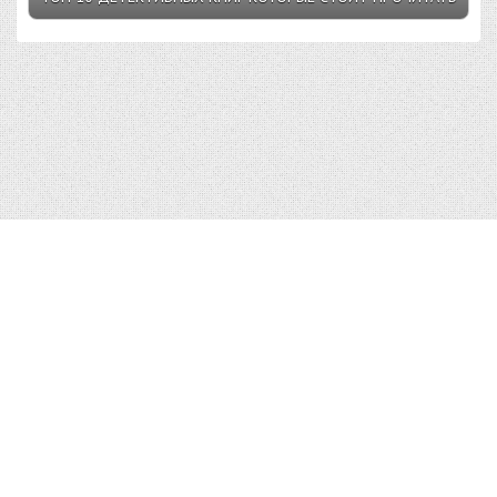
Top10v.Ru © 2023 |
Условия пользования
|
Конфиденциальность
|
Правообладателям
|
О сайте
| admin@top10v.ru
Использование материалов Top10v.Ru разрешено только с
предварительного согласия правообладателей.