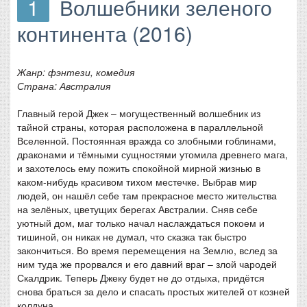
1
Волшебники зеленого
континента (2016)
Жанр: фэнтези, комедия
Страна: Австралия
Главный герой Джек – могущественный волшебник из
тайной страны, которая расположена в параллельной
Вселенной. Постоянная вражда со злобными гоблинами,
драконами и тёмными сущностями утомила древнего мага,
и захотелось ему пожить спокойной мирной жизнью в
каком-нибудь красивом тихом местечке. Выбрав мир
людей, он нашёл себе там прекрасное место жительства
на зелёных, цветущих берегах Австралии. Сняв себе
уютный дом, маг только начал наслаждаться покоем и
тишиной, он никак не думал, что сказка так быстро
закончиться. Во время перемещения на Землю, вслед за
ним туда же прорвался и его давний враг – злой чародей
Скалдрик. Теперь Джеку будет не до отдыха, придётся
снова браться за дело и спасать простых жителей от козней
колдуна.