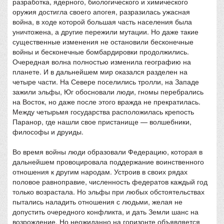
разработка, ядерного, биологического и химического
оружия достигла своего апогея, разразилась ужасная
война, в ходе которой большая часть населения была
уничтожена, а другие пережили мутации. Но даже такие
существенные изменения не остановили бесконечные
войны и бесконечные бомбардировки продолжились.
Очередная волна полностью изменила географию на
планете. И в дальнейшем мир оказался разделен на
четыре части. На Севере поселились тролли, на Западе
зажили эльфы, Юг обосновали люди, гномы перебрались
на Восток, но даже после этого вражда не прекратилась.
Между четырьмя государства расположилась крепость
Паранор, где нашли свое пристанище — волшебники,
философы и друиды.
Во время войны люди образовали Федерацию, которая в
дальнейшем провоцировала поддержание воинственного
отношения к другим народам. Устроив в своих рядах
половое равноправие, численность федератов каждый год
только возрастала. Но эльфы при любых обстоятельствах
пытались наладить отношения с людьми, желая не
допустить очередного конфликта, и дать Земли шанс на
возрождение. Но неожиданно на горизонте объявляется