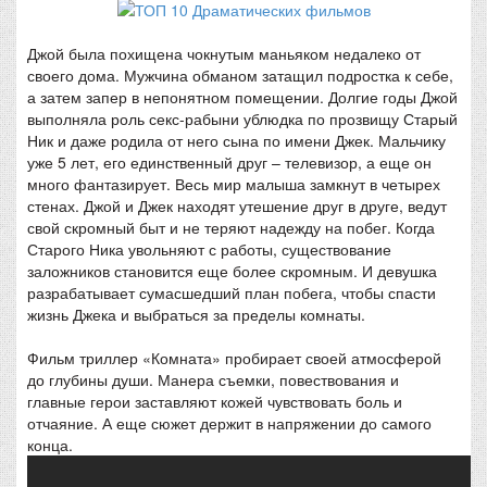
Джой была похищена чокнутым маньяком недалеко от
своего дома. Мужчина обманом затащил подростка к себе,
а затем запер в непонятном помещении. Долгие годы Джой
выполняла роль секс-рабыни ублюдка по прозвищу Старый
Ник и даже родила от него сына по имени Джек. Мальчику
уже 5 лет, его единственный друг – телевизор, а еще он
много фантазирует. Весь мир малыша замкнут в четырех
стенах. Джой и Джек находят утешение друг в друге, ведут
свой скромный быт и не теряют надежду на побег. Когда
Старого Ника увольняют с работы, существование
заложников становится еще более скромным. И девушка
разрабатывает сумасшедший план побега, чтобы спасти
жизнь Джека и выбраться за пределы комнаты.
Фильм триллер «Комната» пробирает своей атмосферой
до глубины души. Манера съемки, повествования и
главные герои заставляют кожей чувствовать боль и
отчаяние. А еще сюжет держит в напряжении до самого
конца.