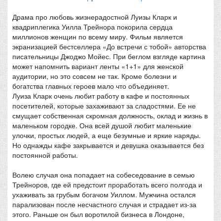
Драма про любовь жизнерадостной Луизы Кларк и
квадриплегика Уилла Трейнора покорила сердца
миллионов женщин по всему миру. Фильм является
экранизацией бестселлера «До встречи с тобой» авторства
писательницы Джоджо Мойес. При беглом взгляде картина
может напомнить вариант ленты «1+1» для женской
аудитории, но это совсем не так. Кроме болезни и
богатства главных героев мало что объединяет.
Луиза Кларк очень любит работу в кафе и постоянных
посетителей, которые захаживают за сладостями. Ее не
смущает собственная скромная должность, оклад и жизнь в
маленьком городке. Она всей душой любит маленькие
улочки, простых людей, а еще безумные и яркие наряды.
Но однажды кафе закрывается и девушка оказывается без
постоянной работы.
Волею случая она попадает на собеседование в семью
Трейноров, где ей предстоит проработать всего полгода и
ухаживать за грубым богачом Уиллом. Мужчина остался
парализован после несчастного случая и страдает из-за
этого. Раньше он был воротилой бизнеса в Лондоне,