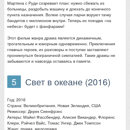
Мартина с Руди созревает план: нужно сбежать из
больницы, раздобыть машину и доехать до конечного
пункта назначения. Волею случая парни воруют тачку
бандитов с миллионом внутри. Теперь их поездка «на
небеса» будет с фанфарами!
Этот фильм жанра драма является динамичным,
трогательным и юморным одновременно. Приключения
главных героев, их разговоры и поступки заставляют
проникнуться безграничной симпатией. Такие драмы не
забываются и навсегда оставаясь в памяти.
5
Свет в океане (2016)
Год: 2016
Страна: Великобритания, Новая Зеландия, США
Режиссер: Дерек Сиенфрэнс
Актеры: Майкл Фассбендер, Алисия Викандер, Флоренс
Клери, Рэйчел Вайс, Томас Унгер, Джек Томпсон
Жанр: драма, мелодрама