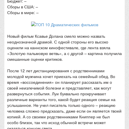
Бюджет: –
Сборы в США: –
Сборы в мире: –
Новый фильм Ксавье Долана смело можно назвать
неоднозначной драмой. С одной стороны его высоко
оценили на каннском кинофестивале, где лента взяла
«Золотую пальмовую ветвь», а с другой – картина получила
смешанные оценки критиков.
После 12 лет дистанциирования с родственниками
молодой мужчина хочет приехать на семейный обед. Во
время «воссоединения» он планирует рассказать им о
своей неизлечимой болезни и представляет, как могут
развернуться события. Луи буквально прокручивает
различные варианты того, какой будет реакция семьи на
услышанное. Не учел писатель только одного – реакцию
человека сложно предсказать, даже если он является твоей
копией. А со своими родственниками Книппер не был
особо близок, так что исход обычной встречи может
оказаться концом света.