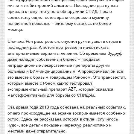
жизни и любит крепкий алкоголь. Последние два пункта
привели к тому, что у него обнаружили СПИД. После
соответствующих тестов врачи огорошили мужчину
неприятной новостью – жить ему осталось не более
месяца.
Сначала Рон расстроился, опустил руки и ушел в отрыв в
последний раз. А потом протрезвел и начал искать
альтернативные варианты лечения. Со временем Вудруф
даже наладил собственный бизнес – продавал
нетрадиционные лекарственные препараты другим
больным и ВИЧ-инфицированным. А проворачивал он все
это вместе с бравым товарищем Рэйоном. Это трансвестит,
который вместе с Роном как-то тестировал
экспериментальный препарат AZT, который оказался
малоэффективным для борьбы со СПИДом.
Эта драма года 2013 года основана на реальных событиях,
отчего происходящее на экране воспринимается особенно
остро. Здесь не рассказана история в стиле «случилось
чудо», все детали показаны чересчур реалистично и
местами даже отвратительно.