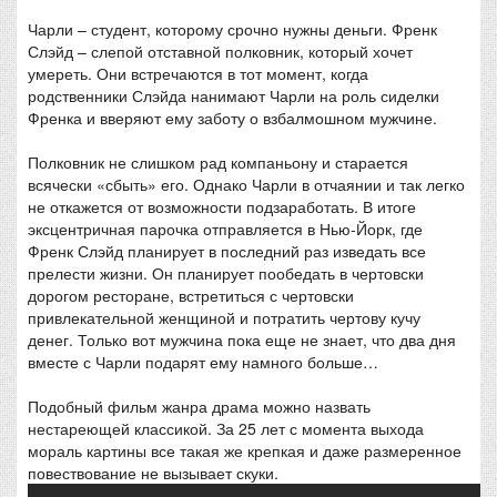
Чарли – студент, которому срочно нужны деньги. Френк
Слэйд – слепой отставной полковник, который хочет
умереть. Они встречаются в тот момент, когда
родственники Слэйда нанимают Чарли на роль сиделки
Френка и вверяют ему заботу о взбалмошном мужчине.
Полковник не слишком рад компаньону и старается
всячески «сбыть» его. Однако Чарли в отчаянии и так легко
не откажется от возможности подзаработать. В итоге
эксцентричная парочка отправляется в Нью-Йорк, где
Френк Слэйд планирует в последний раз изведать все
прелести жизни. Он планирует пообедать в чертовски
дорогом ресторане, встретиться с чертовски
привлекательной женщиной и потратить чертову кучу
денег. Только вот мужчина пока еще не знает, что два дня
вместе с Чарли подарят ему намного больше…
Подобный фильм жанра драма можно назвать
нестареющей классикой. За 25 лет с момента выхода
мораль картины все такая же крепкая и даже размеренное
повествование не вызывает скуки.