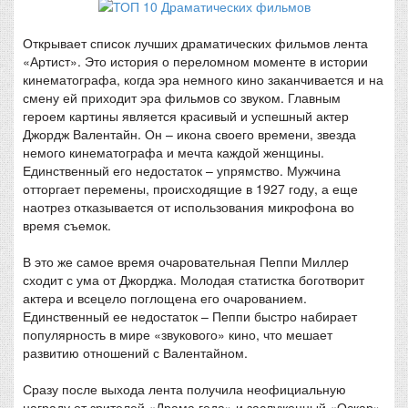
Открывает список лучших драматических фильмов лента
«Артист». Это история о переломном моменте в истории
кинематографа, когда эра немного кино заканчивается и на
смену ей приходит эра фильмов со звуком. Главным
героем картины является красивый и успешный актер
Джордж Валентайн. Он – икона своего времени, звезда
немого кинематографа и мечта каждой женщины.
Единственный его недостаток – упрямство. Мужчина
отторгает перемены, происходящие в 1927 году, а еще
наотрез отказывается от использования микрофона во
время съемок.
В это же самое время очаровательная Пеппи Миллер
сходит с ума от Джорджа. Молодая статистка боготворит
актера и всецело поглощена его очарованием.
Единственный ее недостаток – Пеппи быстро набирает
популярность в мире «звукового» кино, что мешает
развитию отношений с Валентайном.
Сразу после выхода лента получила неофициальную
награду от зрителей «Драма года» и заслуженный «Оскар»,